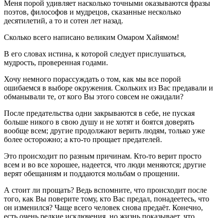
Меня порой удивляет насколько точными оказываются фразы
поэтов, философов и мудрецов, сказанные несколько
десятилетий, а то и сотен лет назад.
Сколько всего написано великим Омаром Хайямом!
В его словах истина, к которой следует прислушаться,
мудрость, проверенная годами.
Хочу немного порассуждать о том, как мы все порой
ошибаемся в выборе окружения. Скольких из Вас предавали и
обманывали те, от кого Вы этого совсем не ожидали?
После предательства одни закрываются в себе, не пуская
больше никого в свою душу и не хотят и боятся доверять
вообще всем; другие продолжают верить людям, только уже
более осторожно; а кто-то прощает предателей.
Это происходит по разным причинам. Кто-то верит просто
всем и во все хорошее, надеется, что люди меняются; другие
верят обещаниям и поддаются мольбам о прощении.
А стоит ли прощать? Ведь вспомните, что происходит после
того, как Вы поверите тому, кто Вас предал, понадеетесь, что
он изменился? Чаще всего человек снова предаёт. Конечно,
есть очень редкие исключения, но жизнь показывает, что