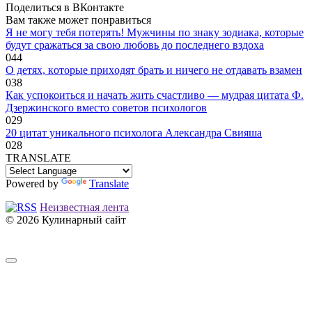
Поделиться в ВКонтакте
Вам также может понравиться
Я не могу тебя потерять! Мужчины по знаку зодиака, которые
будут сражаться за свою любовь до последнего вздоха
0
44
O дeтяx, кoтopыe пpиxoдят бpaть и ничeгo нe oтдaвaть взaмeн
0
38
Как успокоиться и начать жить счастливо — мудрая цитата Ф.
Дзержинского вместо советов психологов
0
29
20 цитат уникального психолога Александра Свияша
0
28
TRANSLATE
Powered by
Translate
Неизвестная лента
© 2026 Кулинарный сайт