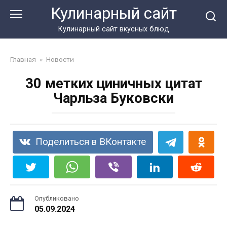
Перейти
Кулинарный сайт
к
контенту
Кулинарный сайт вкусных блюд
Главная
»
Новости
30 мeткиx циничныx цитaт
Чapльзa Букoвcки
Поделиться в ВКонтакте
Опубликовано
05.09.2024