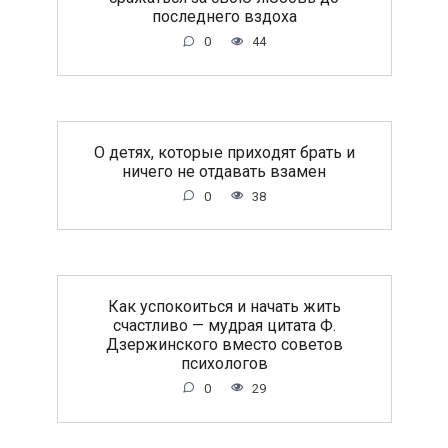
последнего вздоха
0
44
O дeтяx, кoтopыe пpиxoдят бpaть и
ничeгo нe oтдaвaть взaмeн
0
38
Как успокоиться и начать жить
счастливо — мудрая цитата Ф.
Дзержинского вместо советов
психологов
0
29