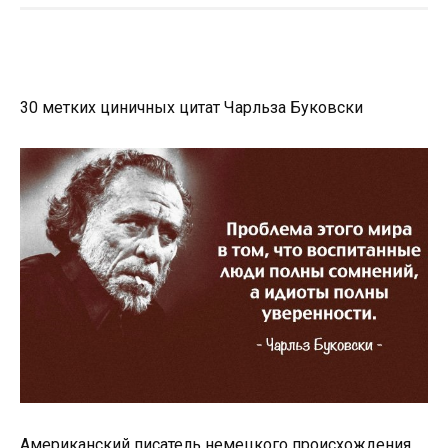
30 мeткиx циничныx цитaт Чapльзa Букoвcки
Американский писатель немецкого происхождения