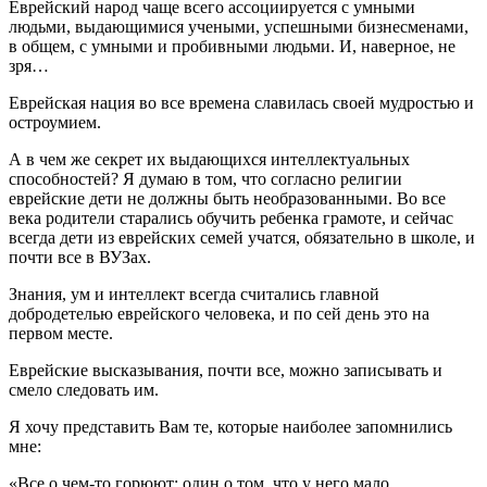
Еврейский народ чаще всего ассоциируется с умными
людьми, выдающимися учеными, успешными бизнесменами,
в общем, с умными и пробивными людьми. И, наверное, не
зря…
Еврейская нация во все времена славилась своей мудростью и
остроумием.
А в чем же секрет их выдающихся интеллектуальных
способностей? Я думаю в том, что согласно религии
еврейские дети не должны быть необразованными. Во все
века родители старались обучить ребенка грамоте, и сейчас
всегда дети из еврейских семей учатся, обязательно в школе, и
почти все в ВУЗах.
Знания, ум и интеллект всегда считались главной
добродетелью еврейского человека, и по сей день это на
первом месте.
Еврейские высказывания, почти все, можно записывать и
смело следовать им.
Я хочу представить Вам те, которые наиболее запомнились
мне:
«Все о чем-то горюют: один о том, что у него мало