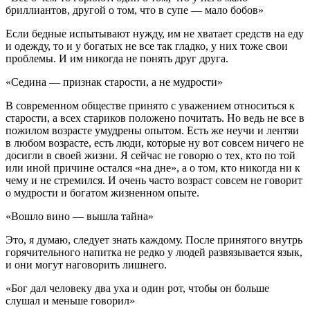
бриллиантов, другой о том, что в супе — мало бобов»
Если бедные испытывают нужду, им не хватает средств на еду
и одежду, то и у богатых не все так гладко, у них тоже свои
проблемы. И им никогда не понять друг друга.
«Седина — признак старости, а не мудрости»
В современном обществе принято с уважением относиться к
старости, а всех стариков положено почитать. Но ведь не все в
пожилом возрасте умудрены опытом. Есть же неучи и лентяи
в любом возрасте, есть люди, которые ну вот совсем ничего не
досигли в своей жизни. Я сейчас не говорю о тех, кто по той
или иной причине остался «на дне», а о том, кто никогда ни к
чему и не стремился. И очень часто возраст совсем не говорит
о мудрости и богатом жизненном опыте.
«Вошло вино — вышла тайна»
Это, я думаю, следует знать каждому. После принятого внутрь
горячительного напитка не редко у людей развязывается язык,
и они могут наговорить лишнего.
«Бог дал человеку два уха и один рот, чтобы он больше
слушал и меньше говорил»