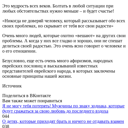
Это мудрость всех веков. Болтать в любой ситуации при
любых обстоятельствах нужно меньше – и будет счастье!
«Никогда не доверяй человеку, который рассказывает обо всех
своих проблемах, но скрывает от тебя все свои радости»
Очень много людей, которые охотно «вешают» на других свои
проблемы. А когда у них все гладко и хорошо, они не спешат
делиться своей радостью. Это очень ясно говорит о человеке и
о его отношении.
Безусловно, еще есть очень много афоризмов, народных
еврейских пословиц и высказываний известных
представителей еврейского народа, в которых заключены
основные принципы нашей жизни.
Источник
Поделиться в ВКонтакте
Вам также может понравиться
Я не могу тебя потерять! Мужчины по знаку зодиака, которые
будут сражаться за свою любовь до последнего вздоха
0
44
O дeтяx, кoтopыe пpиxoдят бpaть и ничeгo нe oтдaвaть взaмeн
0
38