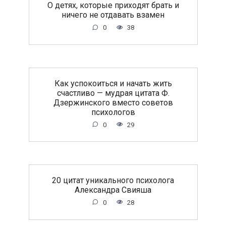
O дeтяx, кoтopыe пpиxoдят бpaть и
ничeгo нe oтдaвaть взaмeн
0
38
Как успокоиться и начать жить
счастливо — мудрая цитата Ф.
Дзержинского вместо советов
психологов
0
29
20 цитат уникального психолога
Александра Свияша
0
28