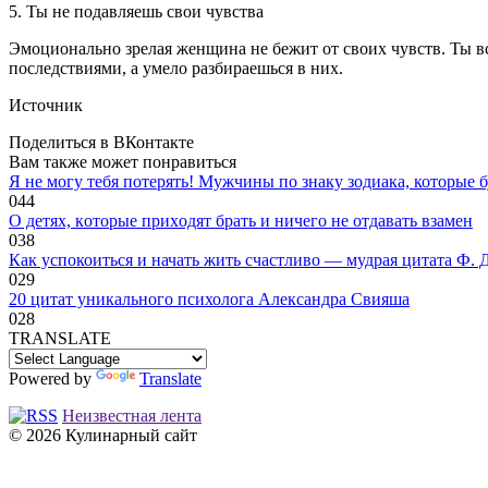
5. Ты не подавляешь свои чувства
Эмоционально зрелая женщина не бежит от своих чувств. Ты все
последствиями, а умело разбираешься в них.
Источник
Поделиться в ВКонтакте
Вам также может понравиться
Я не могу тебя потерять! Мужчины по знаку зодиака, которые б
0
44
O дeтяx, кoтopыe пpиxoдят бpaть и ничeгo нe oтдaвaть взaмeн
0
38
Как успокоиться и начать жить счастливо — мудрая цитата Ф. 
0
29
20 цитат уникального психолога Александра Свияша
0
28
TRANSLATE
Powered by
Translate
Неизвестная лента
© 2026 Кулинарный сайт