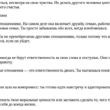
ться, несмотря на свои чувства. Не делать другого человека цен
го счастья.
изни
тношениями. На самом деле она включает дружбу, семью, рабочие
овья семьи. Ты просто забываешь обо всех, когда влюбляешься.
 Ты не пренебрегаешь другими отношениями, только потому что 
я, если он уйдет.
когда не берут ответственность за свои слова и поступки. Они 
равоту.
ые отношения — это ответственность двоих. Ты пытаешься понят
 не шла на компромисс: ты готова идти навстречу и адаптировать
нить твои моральные ценности или заставить сделать то, чего 
 себя до конца жизни.