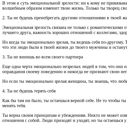
В этом и суть эмоциональной зрелости: ни к кому не привязыва
волшебным образом изменит твою жизнь. Только ты творец свое
2. Ты не будешь пренебрегать другими отношениями в твоей ж
Эмоциональная зрелость связана не только с романтическими о
лучшего друга, важность хороших отношений с коллегами, здор
Но когда ты эмоционально зрелая, ты ведешь себя по-другому.
что эти люди были в твоей жизни до твоего мужчины и останутс
3. Ты не винишь во всем своего партнера
Еще одна черта эмоционально незрелых людей в том, что они ни
оправдания своему поведению и никогда не признают свою неп
Но если ты эмоционально зрелая женщина, ты знаешь, что люб
4. Ты не будешь терять себя
Как бы там ни было, ты остаешься верной себе. Не то чтобы ты
менять тебя.
Ты верна своим принципам и убеждениям. Никто не может изме
отношения с собой. Люди приходят и уходят, но ты остаешься у