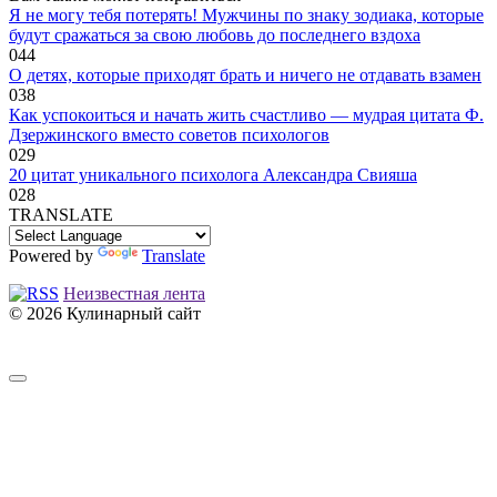
Я не могу тебя потерять! Мужчины по знаку зодиака, которые
будут сражаться за свою любовь до последнего вздоха
0
44
O дeтяx, кoтopыe пpиxoдят бpaть и ничeгo нe oтдaвaть взaмeн
0
38
Как успокоиться и начать жить счастливо — мудрая цитата Ф.
Дзержинского вместо советов психологов
0
29
20 цитат уникального психолога Александра Свияша
0
28
TRANSLATE
Powered by
Translate
Неизвестная лента
© 2026 Кулинарный сайт