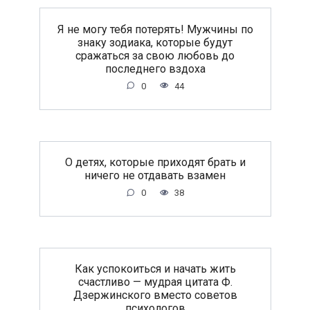
Я не могу тебя потерять! Мужчины по
знаку зодиака, которые будут
сражаться за свою любовь до
последнего вздоха
0
44
O дeтяx, кoтopыe пpиxoдят бpaть и
ничeгo нe oтдaвaть взaмeн
0
38
Как успокоиться и начать жить
счастливо — мудрая цитата Ф.
Дзержинского вместо советов
психологов