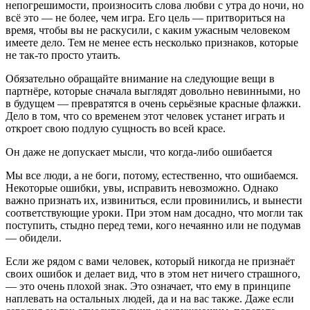
непогрешимости, произносить слова любви с утра до ночи, но
всё это — не более, чем игра. Его цель — притвориться на
время, чтобы вы не раскусили, с каким ужасным человеком
имеете дело. Тем не менее есть несколько признаков, которые
не так-то просто утаить.
Обязательно обращайте внимание на следующие вещи в
партнёре, которые сначала выглядят довольно невинными, но
в будущем — превратятся в очень серьёзные красные флажки.
Дело в том, что со временем этот человек устанет играть и
откроет свою подлую сущность во всей красе.
Он даже не допускает мысли, что когда-либо ошибается
Мы все люди, а не боги, потому, естественно, что ошибаемся.
Некоторые ошибки, увы, исправить невозможно. Однако
важно признать их, извиниться, если провинились, и вынести
соответствующие уроки. При этом нам досадно, что могли так
поступить, стыдно перед теми, кого нечаянно или не подумав
— обидели.
Если же рядом с вами человек, который никогда не признаёт
своих ошибок и делает вид, что в этом нет ничего страшного,
— это очень плохой знак. Это означает, что ему в принципе
наплевать на остальных людей, да и на вас также. Даже если