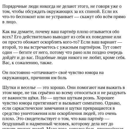
Порядочные люди никогда не делают этого, не говоря уже о
том, чтобы обсуждать окружающих за их спиной. Если их
что-то беспокоит или не устраивает — скажут обо всём прямо
в лицо.
Как вы думаете, почему ваш партнёр плохо отзывается обо
всех? Его действительно выводит из себя их поведение или
он просто обожает оскорблять кого-то? Если ваш вариант —
второй, то вы встречаетесь с ужасным партнёром. Тут совет
один — бегите от него, потому что рано или поздно очередь
дойдёт и до вас. Подобные люди никого не любят, кроме себя.
Вас, к сожалению, также.
Он постоянно «оттачивает» своё чувство юмора на
окружающих, причиняя им боль
Шутки и веселье — это хорошо. Они помогают нам выжить в
этом мире, не так серьёзно ко всему относиться и не раздувать
от важности щёки. Но — шутки шуткам рознь. Хорошее
чувство юмора притягивает и вызывает симпатию. Однако,
если саркастические замечания и шутки превращаются в
средство уничтожения или оскорбления людей, это очень
плохо. Это свидетельствует о том, что ваш партнёр —
бездушный и надменный человек, которому дела нет до
чувств других людей. Мало того, нередко боль, причинённая