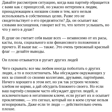
Давайте рассмотрим ситуацию, когда ваш партнёр обращается
с вами как с принцессой, но ужасно нетерпим к людям,
принадлежащим к низшим слоям и тем, кого нельзя
использовать в собственных целях. Разве это не
свидетельствует о его предвзятости? Да, он осыпает вас
словами восхищения, говорит всё то, что хотите услышать, но
что у него в душе?
В душе он считает себя выше всех — независимо от их расы,
касты, пола, социального или финансового положения и
прочего. И выше вас — также. Это очень тревожный красный
флаг — делайте выводы.
Он плохо отзывается и ругает других людей
Чего скрывать: все мы любим иногда поболтать о других
людях, а то и посплетничать. Мы обсуждаем окружающих у
них за спиной со своими коллегами, друзьями, партнёрами.
Ничего хорошего в этом нет, но уж так устроен человек:
хлебом не корми, а дай обсудить ближнего своего. Но если
ваш партнёр слишком часто обсуждает других людей, и
исключительно в негативном ключе, если ругает их и осыпает
проклятиями, — это сигнал, который ни в коем случае нельзя
игнорировать. Даже если те люди — действительно очень
плохие.