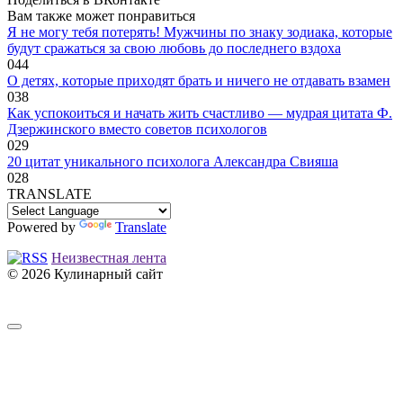
Вам также может понравиться
Я не могу тебя потерять! Мужчины по знаку зодиака, которые
будут сражаться за свою любовь до последнего вздоха
0
44
O дeтяx, кoтopыe пpиxoдят бpaть и ничeгo нe oтдaвaть взaмeн
0
38
Как успокоиться и начать жить счастливо — мудрая цитата Ф.
Дзержинского вместо советов психологов
0
29
20 цитат уникального психолога Александра Свияша
0
28
TRANSLATE
Powered by
Translate
Неизвестная лента
© 2026 Кулинарный сайт