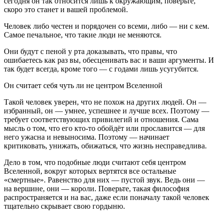
сегодня он так относится лишь к окружающим, поверьте,
скоро это станет и вашей проблемой.
Человек либо честен и порядочен со всеми, либо — ни с кем.
Самое печальное, что такие люди не меняются.
Они будут с пеной у рта доказывать, что правы, что
ошибаетесь как раз вы, обесценивать вас и ваши аргументы. И
так будет всегда, кроме того — с годами лишь усугубится.
Он считает себя чуть ли не центром Вселенной
Такой человек уверен, что не похож на других людей. Он —
избранный, он — умнее, успешнее и лучше всех. Поэтому —
требует соответствующих привилегий и отношения. Сама
мысль о том, что его кто-то обойдёт или прославится — для
него ужасна и невыносима. Поэтому — начинает
критиковать, унижать, обижаться, что жизнь несправедлива.
Дело в том, что подобные люди считают себя центром
Вселенной, вокруг которых вертятся все остальные
«смертные». Равенство для них — пустой звук. Ведь они —
на вершине, они — короли. Поверьте, такая философия
распространяется и на вас, даже если поначалу такой человек
тщательно скрывает свою гордыню.