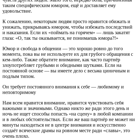
таким специфическим юмором, ещё и доставляет ему
удовольствие.
К сожалению, некоторым людям просто нравится обижать и
унижать, прикрываясь юмором, чтобы избежать последствий
и наказания. Если их «поймать на горячем» — лишь закатят
глаза: «О, так ты оказывается, не понимаешь юмора?!»
Юмор и свобода в общении — это хорошо ровно до того
момента, пока вы не используете их для грубого обращения с
кем-либо. Также обратите внимание, как часто партнёр
злоупотребляет грубыми и обидными шутками. Если на
постоянной основе — вы имеете дело с весьма циничным и
подлым типом.
Он требует постоянного внимания к себе — любимому и
неповторимому
Нам всем нравится внимание, нравится чувствовать себя
важными и значимыми. Однако никто же ради этого день и
ночь не ищет способы попасть «на сцену» в любой компании
и в любых обстоятельствах. Если же ваш партнёр не может ни
минуты находиться не в центре внимания и искусственно
создаёт всяческие драмы на ровном месте ради «славы», это
очень плохо.