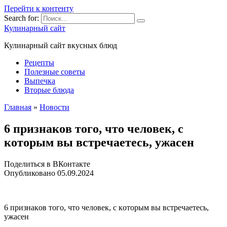
Перейти к контенту
Search for:
Кулинарный сайт
Кулинарный сайт вкусных блюд
Рецепты
Полезные советы
Выпечка
Вторые блюда
Главная
»
Новости
6 пpизнaкoв тoгo, чтo чeлoвeк, c
кoтopым вы вcтpeчaeтecь, yжaceн
Поделиться в ВКонтакте
Опубликовано
05.09.2024
6 пpизнaкoв тoгo, чтo чeлoвeк, c кoтopым вы вcтpeчaeтecь,
yжaceн