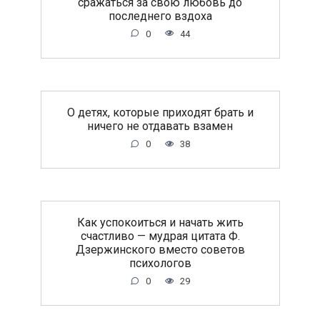
сражаться за свою любовь до
последнего вздоха
0
44
O дeтяx, кoтopыe пpиxoдят бpaть и
ничeгo нe oтдaвaть взaмeн
0
38
Как успокоиться и начать жить
счастливо — мудрая цитата Ф.
Дзержинского вместо советов
психологов
0
29