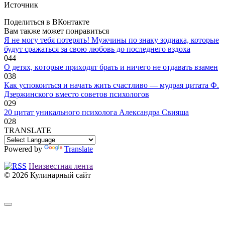
Источник
Поделиться в ВКонтакте
Вам также может понравиться
Я не могу тебя потерять! Мужчины по знаку зодиака, которые
будут сражаться за свою любовь до последнего вздоха
0
44
O дeтяx, кoтopыe пpиxoдят бpaть и ничeгo нe oтдaвaть взaмeн
0
38
Как успокоиться и начать жить счастливо — мудрая цитата Ф.
Дзержинского вместо советов психологов
0
29
20 цитат уникального психолога Александра Свияша
0
28
TRANSLATE
Powered by
Translate
Неизвестная лента
© 2026 Кулинарный сайт