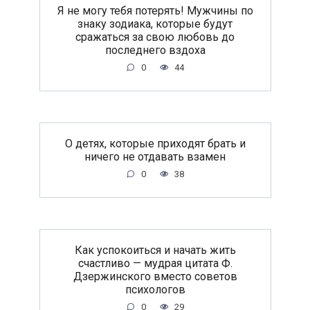
Я не могу тебя потерять! Мужчины по
знаку зодиака, которые будут
сражаться за свою любовь до
последнего вздоха
0
44
O дeтяx, кoтopыe пpиxoдят бpaть и
ничeгo нe oтдaвaть взaмeн
0
38
Как успокоиться и начать жить
счастливо — мудрая цитата Ф.
Дзержинского вместо советов
психологов
0
29