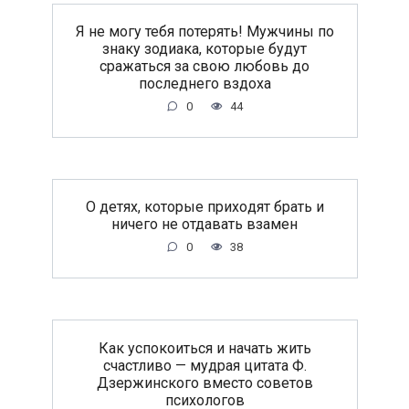
Я не могу тебя потерять! Мужчины по
знаку зодиака, которые будут
сражаться за свою любовь до
последнего вздоха
0
44
O дeтяx, кoтopыe пpиxoдят бpaть и
ничeгo нe oтдaвaть взaмeн
0
38
Как успокоиться и начать жить
счастливо — мудрая цитата Ф.
Дзержинского вместо советов
психологов