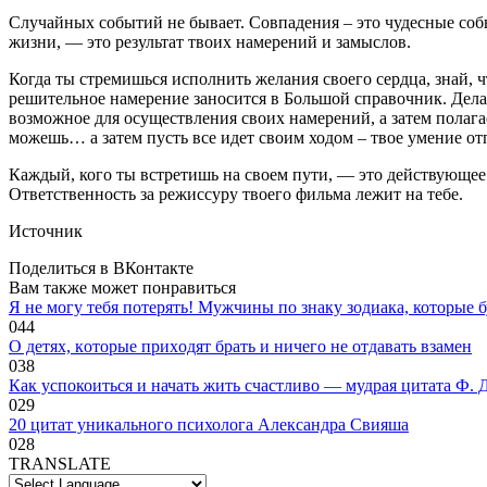
Случайных событий не бывает. Совпадения – это чудесные событи
жизни, — это результат твоих намерений и замыслов.
Когда ты стремишься исполнить желания своего сердца, знай, ч
решительное намерение заносится в Большой справочник. Делай 
возможное для осуществления своих намерений, а затем полага
можешь… а затем пусть все идет своим ходом – твое умение отп
Каждый, кого ты встретишь на своем пути, — это действующее
Ответственность за режиссуру твоего фильма лежит на тебе.
Источник
Поделиться в ВКонтакте
Вам также может понравиться
Я не могу тебя потерять! Мужчины по знаку зодиака, которые б
0
44
O дeтяx, кoтopыe пpиxoдят бpaть и ничeгo нe oтдaвaть взaмeн
0
38
Как успокоиться и начать жить счастливо — мудрая цитата Ф. 
0
29
20 цитат уникального психолога Александра Свияша
0
28
TRANSLATE