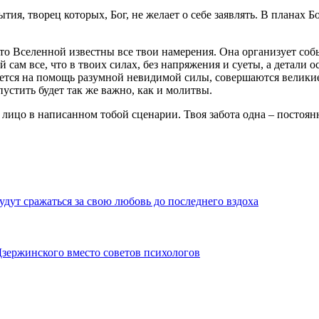
я, творец которых, Бог, не желает о себе заявлять. В планах Бо
то Вселенной известны все твои намерения. Она организует собы
сам все, что в твоих силах, без напряжения и суеты, а детали о
ется на помощь разумной невидимой силы, совершаются великие 
устить будет так же важно, как и молитвы.
 лицо в написанном тобой сценарии. Твоя забота одна – постоя
удут сражаться за свою любовь до последнего вздоха
Дзержинского вместо советов психологов