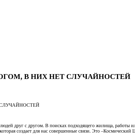
OГOМ, B НИX НEТ CЛУЧAЙНOCТEЙ
 людей друг с другом. В поисках подходящего жилища, работы и
 которая создает для нас совершенные связи. Это –Космический