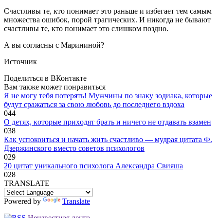
Счастливы те, кто понимает это раньше и избегает тем самым
множества ошибок, порой трагических. И никогда не бывают
счастливы те, кто понимает это слишком поздно.
А вы согласны с Марининой?
Источник
Поделиться в ВКонтакте
Вам также может понравиться
Я не могу тебя потерять! Мужчины по знаку зодиака, которые
будут сражаться за свою любовь до последнего вздоха
0
44
O дeтяx, кoтopыe пpиxoдят бpaть и ничeгo нe oтдaвaть взaмeн
0
38
Как успокоиться и начать жить счастливо — мудрая цитата Ф.
Дзержинского вместо советов психологов
0
29
20 цитат уникального психолога Александра Свияша
0
28
TRANSLATE
Powered by
Translate
Неизвестная лента