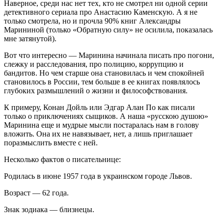
Наверное, среди нас нет тех, кто не смотрел ни одной серии
детективного сериала про Анастасию Каменскую. А я не
только смотрела, но и прочла 90% книг Александры
Марининой (только «Обратную силу» не осилила, показалась
мне затянутой).
Вот что интересно — Маринина начинала писать про погони,
слежку и расследования, про полицию, коррупцию и
бандитов. Но чем старше она становилась и чем спокойней
становилось в России, тем больше в ее книгах появлялось
глубоких размышлений о жизни и философствования.
К примеру, Конан Дойль или Эдгар Алан По как писали
только о приключениях сыщиков. А наша «русскою душою»
Маринина еще и мудрые мысли постаралась нам в голову
вложить. Она их не навязывает, нет, а лишь приглашает
поразмыслить вместе с ней.
Несколько фактов о писательнице:
Родилась в июне 1957 года в украинском городе Львов.
Возраст — 62 года.
Знак зодиака — близнецы.