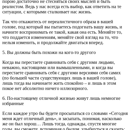
порою достаточно не стесняться своих мыслей и быть
реалистом. Ведь у нас всегда есть выбор, как ответить на те
ситуации, с которыми сталкивает нас жизнь.
Так что откажитесь от нереалистичного образа в вашей
голове, под который вы пытаетесь подогнать вашу жизнь, и
начните воспринимать ее такой, какая она есть. Меняйте то,
что поддается изменениям, меняйте свой взгляд на то, что
нельзя изменить, и продолжайте двигаться вперед.
5. Вы должны быть похожи на кого-то другого
Когда вы перестаете сравнивать себя с другими людьми,
неважно, настоящими или вымышленными, и когда вы
перестаете сравнивать себя с другими версиями себя самих
(по большей части существующих лишь в вашей голове),
лишь тогда вы начинаете жить спокойно – и лишь в этом
покое нет абсолютно ничего иллюзорного.
6. По-настоящему отличной жизнью живут лишь немногие
избранные
Если каждое утро бы будете просыпаться со словами «Сегодня
меня ждет отличный день», и засыпать, понимая, насколько
же он был хорош… Лишь тогда, однажды, спустя многие
годы, вы сможете, вспоминая о былом, улыбнуться и сказать: