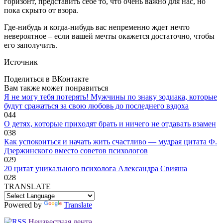
горизонт, представить себе то, что очень важно для нас, но
пока скрыто от взора.
Где-нибудь и когда-нибудь вас непременно ждет нечто
невероятное – если вашей мечты окажется достаточно, чтобы
его заполучить.
Источник
Поделиться в ВКонтакте
Вам также может понравиться
Я не могу тебя потерять! Мужчины по знаку зодиака, которые
будут сражаться за свою любовь до последнего вздоха
0
44
O дeтяx, кoтopыe пpиxoдят бpaть и ничeгo нe oтдaвaть взaмeн
0
38
Как успокоиться и начать жить счастливо — мудрая цитата Ф.
Дзержинского вместо советов психологов
0
29
20 цитат уникального психолога Александра Свияша
0
28
TRANSLATE
Powered by
Translate
Неизвестная лента