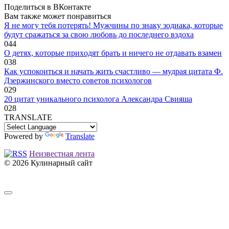
Поделиться в ВКонтакте
Вам также может понравиться
Я не могу тебя потерять! Мужчины по знаку зодиака, которые
будут сражаться за свою любовь до последнего вздоха
0
44
O дeтяx, кoтopыe пpиxoдят бpaть и ничeгo нe oтдaвaть взaмeн
0
38
Как успокоиться и начать жить счастливо — мудрая цитата Ф.
Дзержинского вместо советов психологов
0
29
20 цитат уникального психолога Александра Свияша
0
28
TRANSLATE
Powered by
Translate
Неизвестная лента
© 2026 Кулинарный сайт