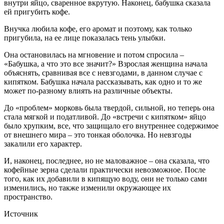
внутри яйцо, сваренное вкрутую. Наконец, бабушка сказала
ей пригубить кофе.
Внучка любила кофе, его аромат и поэтому, как только
пригубила, на ее лице показалась тень улыбки.
Она остановилась на мгновение и потом спросила –
«Бабушка, а что это все значит?» Взрослая женщина начала
объяснять, сравнивая все с невзгодами, в данном случае с
кипятком. Бабушка начала рассказывать, как одно и то же
может по-разному влиять на различные объекты.
До «проблем» морковь была твердой, сильной, но теперь она
стала мягкой и податливой. До «встречи с кипятком» яйцо
было хрупким, все, что защищало его внутреннее содержимое
от внешнего мира – это тонкая оболочка. Но невзгоды
закалили его характер.
И, наконец, последнее, но не маловажное – она сказала, что
кофейные зерна сделали практически невозможное. После
того, как их добавили в кипящую воду, они не только сами
изменились, но также изменили окружающее их
пространство.
Источник