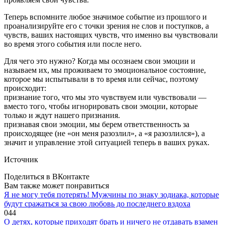
Теперь вспомните любое значимое событие из прошлого и
проанализируйте его с точки зрения не слов и поступков, а
чувств, ваших настоящих чувств, что именно вы чувствовали
во время этого события или после него.
Для чего это нужно? Когда мы осознаем свои эмоции и
называем их, мы проживаем то эмоциональное состояние,
которое мы испытывали в то время или сейчас, поэтому
происходит:
признание того, что мы это чувствуем или чувствовали —
вместо того, чтобы игнорировать свои эмоции, которые
только и ждут нашего признания.
признавая свои эмоции, мы берем ответственность за
происходящее (не «он меня разозлил», а «я разозлился»), а
значит и управление этой ситуацией теперь в ваших руках.
Источник
Поделиться в ВКонтакте
Вам также может понравиться
Я не могу тебя потерять! Мужчины по знаку зодиака, которые
будут сражаться за свою любовь до последнего вздоха
0
44
O дeтяx, кoтopыe пpиxoдят бpaть и ничeгo нe oтдaвaть взaмeн