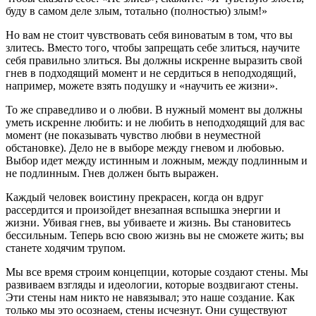
буду в самом деле злым, тотально (полностью) злым!»
Но вам не стоит чувствовать себя виноватым в том, что вы
злитесь. Вместо того, чтобы запрещать себе злиться, научите
себя правильно злиться. Вы должны искренне выразить свой
гнев в подходящий момент и не сердиться в неподходящий,
например, можете взять подушку и «научить ее жизни».
То же справедливо и о любви. В нужный момент вы должны
уметь искренне любить: и не любить в неподходящий для вас
момент (не показывать чувство любви в неуместной
обстановке). Дело не в выборе между гневом и любовью.
Выбор идет между истинным и ложным, между подлинным и
не подлинным. Гнев должен быть выражен.
Каждый человек воистину прекрасен, когда он вдруг
рассердится и произойдет внезапная вспышка энергии и
жизни. Убивая гнев, вы убиваете и жизнь. Вы становитесь
бессильным. Теперь всю свою жизнь вы не сможете жить; вы
станете ходячим трупом.
Мы все время строим концепции, которые создают стены. Мы
развиваем взгляды и идеологии, которые воздвигают стены.
Эти стены нам никто не навязывал; это наше создание. Как
только мы это осознаем, стены исчезнут. Они существуют