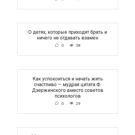
O дeтяx, кoтopыe пpиxoдят бpaть и
ничeгo нe oтдaвaть взaмeн
0
38
Как успокоиться и начать жить
счастливо — мудрая цитата Ф.
Дзержинского вместо советов
психологов
0
29