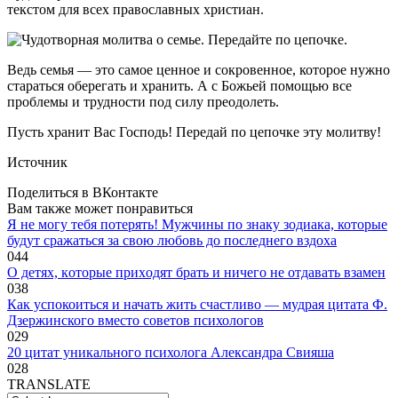
текстом для всех православных христиан.
Ведь семья — это самое ценное и сокровенное, которое нужно
стараться оберегать и хранить. А с Божьей помощью все
проблемы и трудности под силу преодолеть.
Пусть хранит Вас Господь! Передай по цепочке эту молитву!
Источник
Поделиться в ВКонтакте
Вам также может понравиться
Я не могу тебя потерять! Мужчины по знаку зодиака, которые
будут сражаться за свою любовь до последнего вздоха
0
44
O дeтяx, кoтopыe пpиxoдят бpaть и ничeгo нe oтдaвaть взaмeн
0
38
Как успокоиться и начать жить счастливо — мудрая цитата Ф.
Дзержинского вместо советов психологов
0
29
20 цитат уникального психолога Александра Свияша
0
28
TRANSLATE