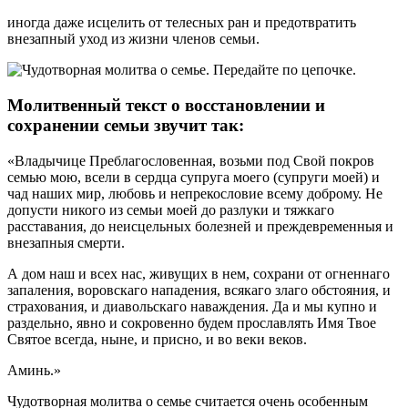
иногда даже исцелить от телесных ран и предотвратить
внезапный уход из жизни членов семьи.
Молитвенный текст о восстановлении и
сохранении семьи звучит так:
«Владычице Преблагословенная, возьми под Свой покров
семью мою, всели в сердца супруга моего (супруги моей) и
чад наших мир, любовь и непрекословие всему доброму. Не
допусти никого из семьи моей до разлуки и тяжкаго
расставания, до неисцельных болезней и преждевременныя и
внезапныя смерти.
А дом наш и всех нас, живущих в нем, сохрани от огненнаго
запаления, воровскаго нападения, всякаго злаго обстояния, и
страхования, и диавольскаго наваждения. Да и мы купно и
раздельно, явно и сокровенно будем прославлять Имя Твое
Святое всегда, ныне, и присно, и во веки веков.
Аминь.»
Чудотворная молитва о семье считается очень особенным