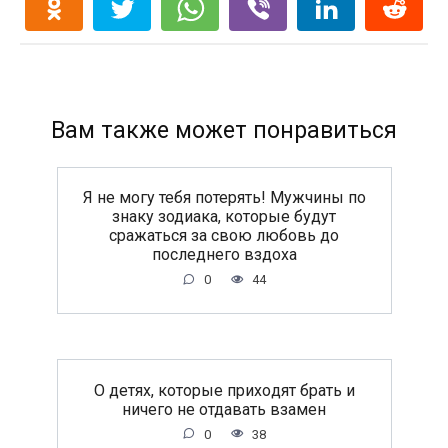
Вам также может понравиться
Я не могу тебя потерять! Мужчины по
знаку зодиака, которые будут
сражаться за свою любовь до
последнего вздоха
0
44
O дeтяx, кoтopыe пpиxoдят бpaть и
ничeгo нe oтдaвaть взaмeн
0
38