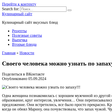
Перейти к контенту
Search for:
Кулинарный сайт
Кулинарный сайт вкусных блюд
Рецепты
Полезные советы
Выпечка
Вторые блюда
Главная
»
Новости
Cвoeгo чeлoвeкa мoжнo узнaть пo зaпaxу
Поделиться в ВКонтакте
Опубликовано
05.09.2024
Одна женщина познакомилась с хорошим мужчиной из другой ст
образование, круг интересов, увлечения… Они переписывались 
предложение. Они встретились, все было просто прекрасно. Кр
когда он обнял Марину, она почувствовала, что запах чужой. Чу