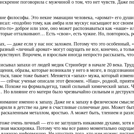
искренне поговорила с мужчиной о том, что нет чувств. Даже п
ие философы. Это некие эманации человека, «аромат» его души,
исал: «подобно тому, как амбра или мускус насыщают все своим 
что-то» доброе или злое, оно может распознаваться как «наше» 
которые отталкивают… Есть «свои», есть чужие. Но, повторюсь, р
х, — даже если у нас нос заложен. Потому что это особенный, 
бразный «личный аромат» могут ощущать не все, конечно, а тол
увствуют. Впрочем, и взрослым иногда непросто рассказать, что
сывал запахи от людей медик Стринберг в начале 20 века. Труд
щения, образы, которые возникали у него в мозге, в подсознани
ься, такое тоже бывает. Меняется «запах» мужа, который измени
ь, — сейчас ученые описали этот феномен. «Наш», родной, прият
м. Похоже на формальдегид, такой сильный химический запах. Ч
м… Но влияние его матери было чрезвычайно сильным и деструкт
имание именно к запаху. Даже не к запаху в физическом смысле 
арили в детстве на даче в счастливые солнечные дни. Может быт
т раскаленным металлом, яростью. А может быть, тлением и раз
 тоже очень личный — его не заглушить никакими духами, хотя 
лезная маскировка. Потому что мы все равно моментально ощущ
ь важную информацию. Не упустить того, кто нам нужен; дистан