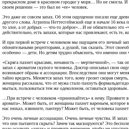
прекрасном доме в красивом городке у моря… Но не смогла. И 
своем решении — это был не «ее» человек.
Это даже не совсем запах. Об этом ощущении писали еще древн
другого слова. Агриппа Неттесгеймский еще в начале 16 века п
то злое, а от добрых — что-то доброе»…И не обязательно это «
действительно, есть запахи, которые нас привлекают, есть те, 
И при первой встрече с человеком мы ощущаем его личный запа
обонятельными рецепторами, а душой, так сказать. Этот своео
особенно — дети. Но детям трудно объяснить, что именно они ч
«Скряга пахнет крысами, ненависть — мертвечиной», — так опи
запах с ароматом скупого человека. Доктор описывал свои ощу
возникают образы и ассоциации. Впоследствии они могут менят
тайно вредить. Меняется запах того, кому грозит скорая смерт
женщина рассказала, что от мужа стало пахнуть формальдегидо
мыться, пользоваться тем же одеколоном, оставаться здоровы
…При встрече с человеком «принюхайтесь» к нему. Проявите вн
аромата». Может быть, от женщины пахнет вареньем, которое в
нас нюхал, извините, пантеру? Может быть, от человека пахне
Это очень личные ассоциации. Очень личные чувства. И запах
что они пытаются скрыть? Зачем так маскируются? Это беспо
надо осознать «запах» и проявить внимание, чтобы не упустит