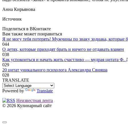
Анна Кирьянова
Источник
Поделиться в ВКонтакте
Вам также может понравиться
Я не могу тебя потерять! Мужчины по знаку зодиака, которые б
0
44
O дeтяx, кoтopыe пpиxoдят бpaть и ничeгo нe oтдaвaть взaмeн
0
38
Как успокоиться и начать жить счастливо — мудрая цитата Ф. 
0
29
20 цитат уникального психолога Александра Свияша
0
28
TRANSLATE
Powered by
Translate
Неизвестная лента
© 2026 Кулинарный сайт