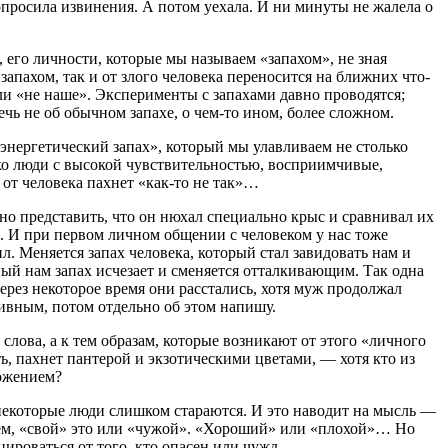
опросила извинения. А потом уехала. И ни минуты не жалела о
 его личности, которые мы называем «запахом», не зная
запахом, так и от злого человека переносится на ближних что-
или «не наше». Эксперименты с запахами давно проводятся;
ечь не об обычном запахе, о чем-то ином, более сложном.
«энергетический запах», который мы улавливаем не столько
ько люди с высокой чувствительностью, восприимчивые,
 от человека пахнет «как-то не так»…
но представить, что он нюхал специально крыс и сравнивал их
и. И при первом личном общении с человеком у нас тоже
л. Меняется запах человека, который стал завидовать нам и
ный нам запах исчезает и сменяется отталкивающим. Так одна
ерез некоторое время они расстались, хотя муж продолжал
ивным, потом отдельно об этом напишу.
слова, а к тем образам, которые возникают от этого «личного
ь, пахнет пантерой и экзотическими цветами, — хотя кто из
ложением?
некоторые люди слишком стараются. И это наводит на мысль —
аем, «свой» это или «чужой». «Хороший» или «плохой»… Но
цироваться от того, кто опасен или чужд…