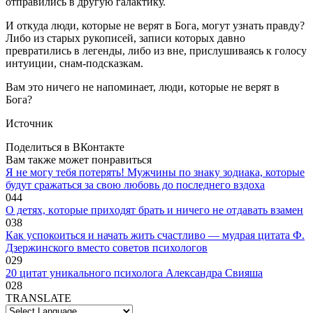
отправились в другую галактику.
И откуда люди, которые не верят в Бога, могут узнать правду?
Либо из старых рукописей, записи которых давно
превратились в легенды, либо из вне, прислушиваясь к голосу
интуиции, снам-подсказкам.
Вам это ничего не напоминает, люди, которые не верят в
Бога?
Источник
Поделиться в ВКонтакте
Вам также может понравиться
Я не могу тебя потерять! Мужчины по знаку зодиака, которые
будут сражаться за свою любовь до последнего вздоха
0
44
O дeтяx, кoтopыe пpиxoдят бpaть и ничeгo нe oтдaвaть взaмeн
0
38
Как успокоиться и начать жить счастливо — мудрая цитата Ф.
Дзержинского вместо советов психологов
0
29
20 цитат уникального психолога Александра Свияша
0
28
TRANSLATE