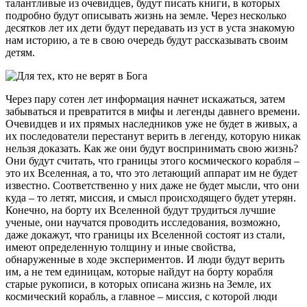
талантливые из очевидцев, будут писать книги, в которых
подробно будут описывать жизнь на земле. Через несколько
десятков лет их дети будут передавать из уст в уста знакомую
нам историю, а те в свою очередь будут рассказывать своим
детям.
Через пару сотен лет информация начнет искажаться, затем
забываться и превратится в мифы и легенды давнего времени.
Очевидцев и их прямых наследников уже не будет в живых, а
их последователи перестанут верить в легенду, которую никак
нельзя доказать. Как же они будут воспринимать свою жизнь?
Они будут считать, что границы этого космического корабля –
это их Вселенная, а то, что это летающий аппарат им не будет
известно. Соответственно у них даже не будет мысли, что они
куда – то летят, миссия, и смысл происходящего будет утерян.
Конечно, на борту их Вселенной будут трудиться лучшие
ученые, они научатся проводить исследования, возможно,
даже докажут, что границы их Вселенной состоят из стали,
имеют определенную толщину и иные свойства,
обнаруженные в ходе экспериментов. И люди будут верить
им, а не тем единицам, которые найдут на борту корабля
старые рукописи, в которых описана жизнь на Земле, их
космический корабль, а главное – миссия, с которой люди