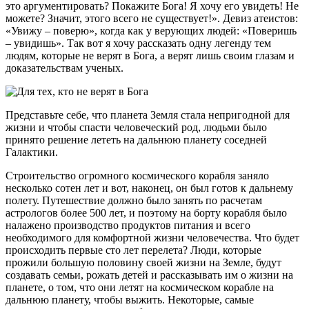
это аргументировать? Покажите Бога! Я хочу его увидеть! Не
можете? Значит, этого всего не существует!». Девиз атеистов:
«Увижу – поверю», когда как у верующих людей: «Поверишь
– увидишь». Так вот я хочу рассказать одну легенду тем
людям, которые не верят в Бога, а верят лишь своим глазам и
доказательствам ученых.
Представьте себе, что планета Земля стала непригодной для
жизни и чтобы спасти человеческий род, людьми было
принято решение лететь на дальнюю планету соседней
Галактики.
Строительство огромного космического корабля заняло
несколько сотен лет и вот, наконец, он был готов к дальнему
полету. Путешествие должно было занять по расчетам
астрологов более 500 лет, и поэтому на борту корабля было
налажено производство продуктов питания и всего
необходимого для комфортной жизни человечества. Что будет
происходить первые сто лет перелета? Люди, которые
прожили большую половину своей жизни на Земле, будут
создавать семьи, рожать детей и рассказывать им о жизни на
планете, о том, что они летят на космическом корабле на
дальнюю планету, чтобы выжить. Некоторые, самые