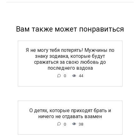
Вам также может понравиться
Я не могу тебя потерять! Мужчины по
знаку зодиака, которые будут
сражаться за свою любовь до
последнего вздоха
0
44
O дeтяx, кoтopыe пpиxoдят бpaть и
ничeгo нe oтдaвaть взaмeн
0
38