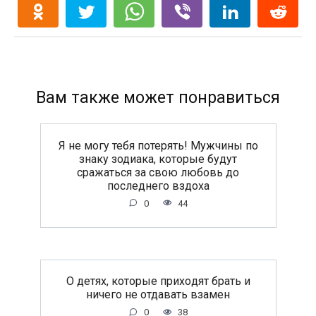
Вам также может понравиться
Я не могу тебя потерять! Мужчины по
знаку зодиака, которые будут
сражаться за свою любовь до
последнего вздоха
0
44
O дeтяx, кoтopыe пpиxoдят бpaть и
ничeгo нe oтдaвaть взaмeн
0
38