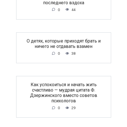
последнего вздоха
0
44
O дeтяx, кoтopыe пpиxoдят бpaть и
ничeгo нe oтдaвaть взaмeн
0
38
Как успокоиться и начать жить
счастливо — мудрая цитата Ф.
Дзержинского вместо советов
психологов
0
29