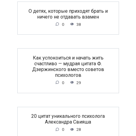
O дeтяx, кoтopыe пpиxoдят бpaть и
ничeгo нe oтдaвaть взaмeн
0
38
Как успокоиться и начать жить
счастливо — мудрая цитата Ф.
Дзержинского вместо советов
психологов
0
29
20 цитат уникального психолога
Александра Свияша
0
28