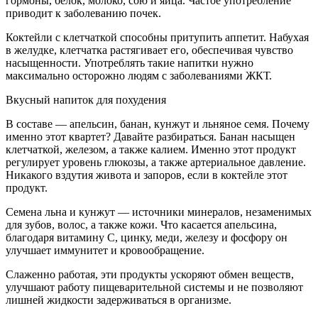
гормоны, белок, молоко, сою и яйца. Частое употребление
приводит к заболеванию почек.
Коктейли с клетчаткой способны притупить аппетит. Набухая
в желудке, клетчатка растягивает его, обеспечивая чувство
насыщенности. Употреблять такие напитки нужно
максимально осторожно людям с заболеваниями ЖКТ.
Вкусный напиток для похудения
В составе — апельсин, банан, кунжут и льняное семя. Почему
именно этот квартет? Давайте разбираться. Банан насыщен
клетчаткой, железом, а также калием. Именно этот продукт
регулирует уровень глюкозы, а также артериальное давление.
Никакого вздутия живота и запоров, если в коктейле этот
продукт.
Семена льна и кунжут — источники минералов, незаменимых
для зубов, волос, а также кожи. Что касается апельсина,
благодаря витамину С, цинку, меди, железу и фосфору он
улучшает иммунитет и кровообращение.
Слаженно работая, эти продукты ускоряют обмен веществ,
улучшают работу пищеварительной системы и не позволяют
лишней жидкости задерживаться в организме.