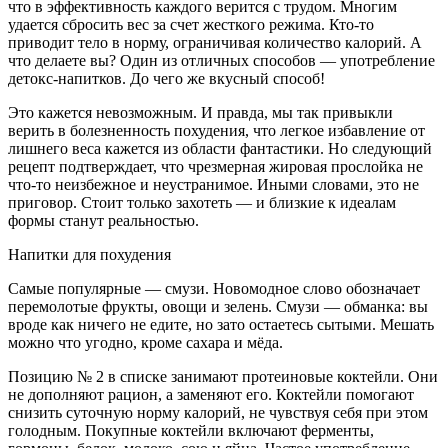
что в эффективность каждого верится с трудом. Многим
удается сбросить вес за счет жесткого режима. Кто-то
приводит тело в норму, ограничивая количество калорий. А
что делаете вы? Один из отличных способов — употребление
детокс-напитков. До чего же вкусный способ!
Это кажется невозможным. И правда, мы так привыкли
верить в болезненность похудения, что легкое избавление от
лишнего веса кажется из области фантастики. Но следующий
рецепт подтверждает, что чрезмерная жировая прослойка не
что-то неизбежное и неустранимое. Иными словами, это не
приговор. Стоит только захотеть — и близкие к идеалам
формы станут реальностью.
Напитки для похудения
Самые популярные — смузи. Новомодное слово обозначает
перемолотые фрукты, овощи и зелень. Смузи — обманка: вы
вроде как ничего не едите, но зато остаетесь сытыми. Мешать
можно что угодно, кроме сахара и мёда.
Позицию № 2 в списке занимают протеиновые коктейли. Они
не дополняют рацион, а заменяют его. Коктейли помогают
снизить суточную норму калорий, не чувствуя себя при этом
голодным. Покупные коктейли включают ферменты,