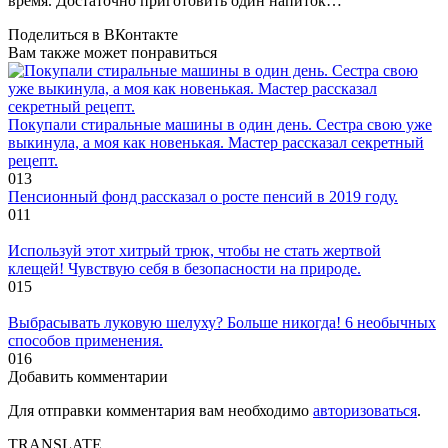
время. Достаточно приготовить один напиток…
Поделиться в ВКонтакте
Вам также может понравиться
Покупали стиральные машины в один день. Сестра свою уже
выкинула, а моя как новенькая. Мастер рассказал секретный
рецепт.
0
13
Пенсионный фонд рассказал о росте пенсий в 2019 году.
0
11
Используй этот хитрый трюк, чтобы не стать жертвой
клещей! Чувствую себя в безопасности на природе.
0
15
Выбрасывать луковую шелуху? Больше никогда! 6 необычных
способов применения.
0
16
Добавить комментарии
Для отправки комментария вам необходимо
авторизоваться
.
TRANSLATE