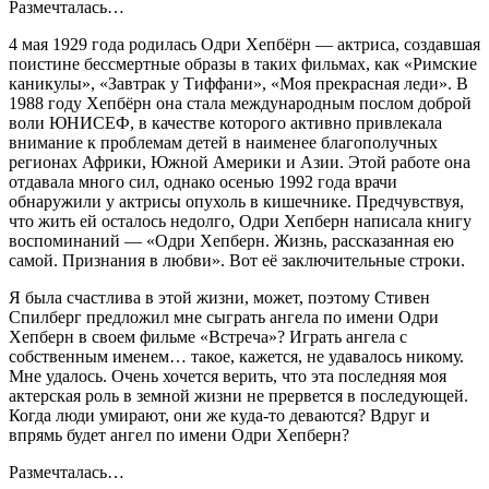
Размечталась…
4 мая 1929 года родилась Одри Хепбёрн — актриса, создавшая
поистине бессмертные образы в таких фильмах, как «Римские
каникулы», «Завтрак у Тиффани», «Моя прекрасная леди». В
1988 году Хепбёрн она стала международным послом доброй
воли ЮНИСЕФ, в качестве которого активно привлекала
внимание к проблемам детей в наименее благополучных
регионах Африки, Южной Америки и Азии. Этой работе она
отдавала много сил, однако осенью 1992 года врачи
обнаружили у актрисы опухоль в кишечнике. Предчувствуя,
что жить ей осталось недолго, Одри Хепберн написала книгу
воспоминаний — «Одри Хепберн. Жизнь, рассказанная ею
самой. Признания в любви». Вот её заключительные строки.
Я была счастлива в этой жизни, может, поэтому Стивен
Спилберг предложил мне сыграть ангела по имени Одри
Хепберн в своем фильме «Встреча»? Играть ангела с
собственным именем… такое, кажется, не удавалось никому.
Мне удалось. Очень хочется верить, что эта последняя моя
актерская роль в земной жизни не прервется в последующей.
Когда люди умирают, они же куда-то деваются? Вдруг и
впрямь будет ангел по имени Одри Хепберн?
Размечталась…