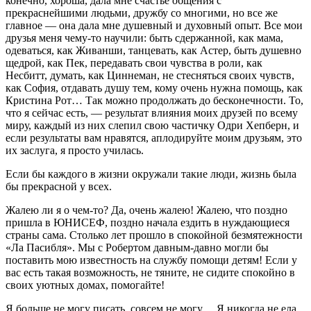
конечно, хороша, дала мне счастье общения с
прекраснейшими людьми, дружбу со многими, но все же
главное — она дала мне душевный и духовный опыт. Все мои
друзья меня чему-то научили: быть сдержанной, как мама,
одеваться, как Живанши, танцевать, как Астер, быть душевно
щедрой, как Пек, передавать свои чувства в роли, как
Несбитт, думать, как Циннеман, не стесняться своих чувств,
как София, отдавать душу тем, кому очень нужна помощь, как
Кристина Рот… Так можно продолжать до бесконечности. То,
что я сейчас есть, — результат влияния моих друзей по всему
миру, каждый из них слепил свою частичку Одри Хепберн, и
если результаты вам нравятся, аплодируйте моим друзьям, это
их заслуга, я просто училась.
Если бы каждого в жизни окружали такие люди, жизнь была
бы прекрасной у всех.
Жалею ли я о чем-то? Да, очень жалею! Жалею, что поздно
пришла в ЮНИСЕФ, поздно начала ездить в нуждающиеся
страны сама. Столько лет прошло в спокойной безмятежности
«Ла Пасибля». Мы с Робертом давным-давно могли бы
поставить мою известность на службу помощи детям! Если у
вас есть такая возможность, не тяните, не сидите спокойно в
своих уютных домах, помогайте!
Я больше не могу писать, совсем не могу… Я никогда не ела