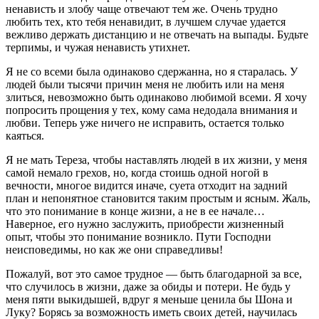
ненависть и злобу чаще отвечают тем же. Очень трудно
любить тех, кто тебя ненавидит, в лучшем случае удается
вежливо держать дистанцию и не отвечать на выпады. Будьте
терпимы, и чужая ненависть утихнет.
Я не со всеми была одинаково сдержанна, но я старалась. У
людей были тысячи причин меня не любить или на меня
злиться, невозможно быть одинаково любимой всеми. Я хочу
попросить прощения у тех, кому сама недодала внимания и
любви. Теперь уже ничего не исправить, остается только
каяться.
Я не мать Тереза, чтобы наставлять людей в их жизни, у меня
самой немало грехов, но, когда стоишь одной ногой в
вечности, многое видится иначе, суета отходит на задний
план и непонятное становится таким простым и ясным. Жаль,
что это понимание в конце жизни, а не в ее начале…
Наверное, его нужно заслужить, приобрести жизненный
опыт, чтобы это понимание возникло. Пути Господни
неисповедимы, но как же они справедливы!
Пожалуй, вот это самое трудное — быть благодарной за все,
что случилось в жизни, даже за обиды и потери. Не будь у
меня пяти выкидышей, вдруг я меньше ценила бы Шона и
Луку? Борясь за возможность иметь своих детей, научилась