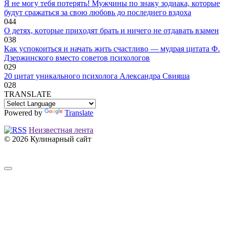
Я не могу тебя потерять! Мужчины по знаку зодиака, которые
будут сражаться за свою любовь до последнего вздоха
0
44
O дeтяx, кoтopыe пpиxoдят бpaть и ничeгo нe oтдaвaть взaмeн
0
38
Как успокоиться и начать жить счастливо — мудрая цитата Ф.
Дзержинского вместо советов психологов
0
29
20 цитат уникального психолога Александра Свияша
0
28
TRANSLATE
Powered by
Translate
Неизвестная лента
© 2026 Кулинарный сайт