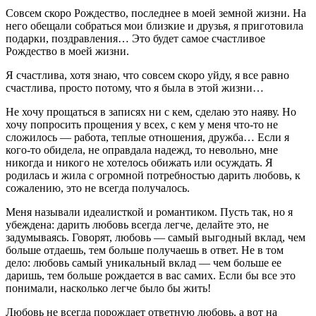
Совсем скоро Рождество, последнее в моей земной жизни. На
него обещали собраться мои близкие и друзья, я приготовила
подарки, поздравления… Это будет самое счастливое
Рождество в моей жизни.
Я счастлива, хотя знаю, что совсем скоро уйду, я все равно
счастлива, просто потому, что я была в этой жизни…
Не хочу прощаться в записях ни с кем, сделаю это наяву. Но
хочу попросить прощения у всех, с кем у меня что-то не
сложилось — работа, теплые отношения, дружба… Если я
кого-то обидела, не оправдала надежд, то невольно, мне
никогда и никого не хотелось обижать или осуждать. Я
родилась и жила с огромной потребностью дарить любовь, к
сожалению, это не всегда получалось.
Меня называли идеалисткой и романтиком. Пусть так, но я
убеждена: дарить любовь всегда легче, делайте это, не
задумываясь. Говорят, любовь — самый выгодный вклад, чем
больше отдаешь, тем больше получаешь в ответ. Не в том
дело: любовь самый уникальный вклад — чем больше ее
даришь, тем больше рождается в вас самих. Если бы все это
понимали, насколько легче было бы жить!
Любовь не всегда порождает ответную любовь, а вот на