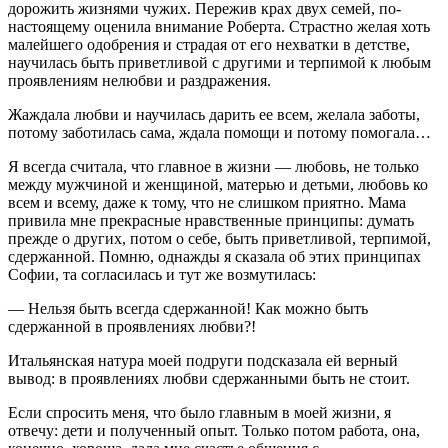
дорожить жизнями чужих. Пережив крах двух семей, по-
настоящему оценила внимание Роберта. Страстно желая хоть
малейшего одобрения и страдая от его нехватки в детстве,
научилась быть приветливой с другими и терпимой к любым
проявлениям нелюбви и раздражения.
Жаждала любви и научилась дарить ее всем, желала заботы,
потому заботилась сама, ждала помощи и потому помогала…
Я всегда считала, что главное в жизни — любовь, не только
между мужчиной и женщиной, матерью и детьми, любовь ко
всем и всему, даже к тому, что не слишком приятно. Мама
привила мне прекрасные нравственные принципы: думать
прежде о других, потом о себе, быть приветливой, терпимой,
сдержанной. Помню, однажды я сказала об этих принципах
Софии, та согласилась и тут же возмутилась:
— Нельзя быть всегда сдержанной! Как можно быть
сдержанной в проявлениях любви?!
Итальянская натура моей подруги подсказала ей верный
вывод: в проявлениях любви сдержанными быть не стоит.
Если спросить меня, что было главным в моей жизни, я
отвечу: дети и полученный опыт. Только потом работа, она,