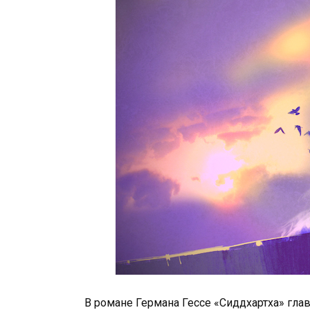
В романе Германа Гессе «Сиддхартха» глав