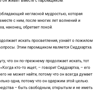
е он живёт вместе с паромщиком.
 обладающий негласной мудростью, которая
вместе с ним, после многих лет волнений и
а, наконец, обретает покой.
одолжает искать просветления, узнаёт о пожилом
вопросы. Этим паромщиком является Сиддхартха.
гу, что он по-прежнему продолжает искать, тот
: «Когда кто-то ищет, – говорит Сиддхартха, – его
ичего не может найти, потому что он всегда думает
 только одна, потому что он одержим этой целью.
средства – быть свободным, открытым и не иметь