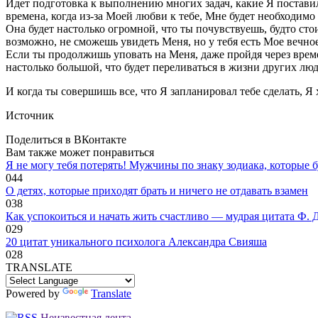
Идет подготовка к выполнению многих задач, какие Я поставил
времена, когда из-за Моей любви к тебе, Мне будет необходимо
Она будет настолько огромной, что ты почувствуешь, будто сто
возможно, не сможешь увидеть Меня, но у тебя есть Мое вечное
Если ты продолжишь уповать на Меня, даже пройдя через време
настолько большой, что будет переливаться в жизни других люд
И когда ты совершишь все, что Я запланировал тебе сделать, Я
Источник
Поделиться в ВКонтакте
Вам также может понравиться
Я не могу тебя потерять! Мужчины по знаку зодиака, которые б
0
44
O дeтяx, кoтopыe пpиxoдят бpaть и ничeгo нe oтдaвaть взaмeн
0
38
Как успокоиться и начать жить счастливо — мудрая цитата Ф. 
0
29
20 цитат уникального психолога Александра Свияша
0
28
TRANSLATE
Powered by
Translate
Неизвестная лента