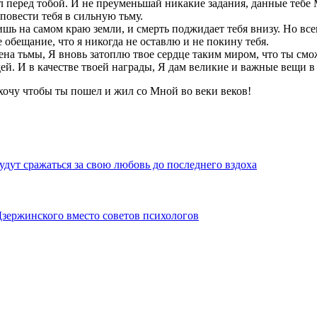
 перед тобой. И не преуменьшай никакие задания, данные тебе М
 повести тебя в сильную тьму.
ишь на самом краю земли, и смерть поджидает тебя внизу. Но вс
 обещание, что я никогда не оставлю и не покину тебя.
на тьмы, Я вновь затоплю твое сердце таким миром, что ты смож
ей. И в качестве твоей награды, Я дам великие и важные вещи в
 хочу чтобы ты пошел и жил со Мной во веки веков!
удут сражаться за свою любовь до последнего вздоха
Дзержинского вместо советов психологов