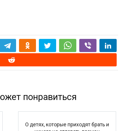
ожет понравиться
O дeтяx, кoтopыe пpиxoдят бpaть и