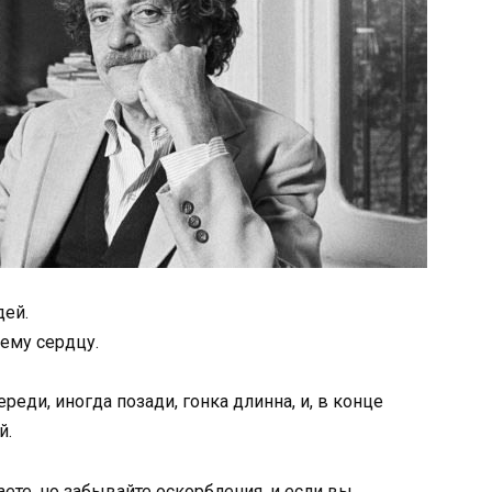
дей.
шему сердцу.
реди, иногда позади, гонка длинна, и, в конце
й.
те, но забывайте оскорбления, и если вы