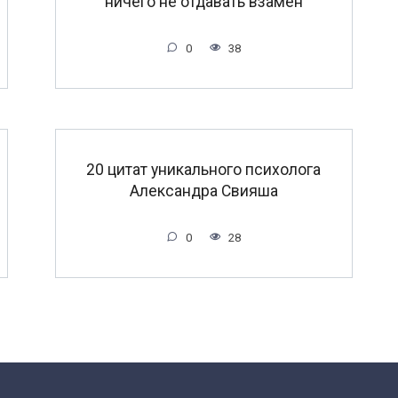
ничeгo нe oтдaвaть взaмeн
0
38
20 цитат уникального психолога
Александра Свияша
0
28