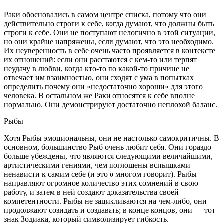
Раки обосновались в самом центре списка, потому что они
действительно строги к себе, когда думают, что должны быть
строги к себе. Они не поступают нелогично в этой ситуации,
но они крайне напряжены, если думают, что это необходимо.
Их неуверенность в себе очень часто проявляется в контексте
их отношений: если они расстаются с кем-то или терпят
неудачу в любви, когда кто-то по какой-то причине не
отвечает им взаимностью, они сходят с ума в попытках
определить почему они «недостаточно хороши» для этого
человека. В остальном же Раки относятся к себе вполне
нормально. Они демонстрируют достаточно неплохой баланс.
Рыбы
Хотя Рыбы эмоциональны, они не настолько самокритичны. В
основном, большинство Рыб очень любит себя. Они гораздо
больше убеждены, что являются следующими величайшими,
артистическими гениями, чем поглощены вспышками
ненависти к самим себе (и это о многом говорит). Рыбы
направляют огромное количество этих сомнений в свою
работу, и затем в ней создают доказательства своей
компетентности. Рыбы не зацикливаются на чем-либо, они
продолжают созидать и создавать; в конце концов, они — тот
знак Зодиака, который символизирует гибкость.