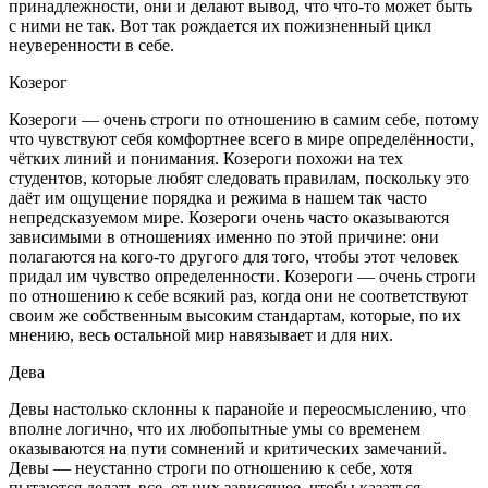
принадлежности, они и делают вывод, что что-то может быть
с ними не так. Вот так рождается их пожизненный цикл
неуверенности в себе.
Козерог
Козероги — очень строги по отношению в самим себе, потому
что чувствуют себя комфортнее всего в мире определённости,
чётких линий и понимания. Козероги похожи на тех
студентов, которые любят следовать правилам, поскольку это
даёт им ощущение порядка и режима в нашем так часто
непредсказуемом мире. Козероги очень часто оказываются
зависимыми в отношениях именно по этой причине: они
полагаются на кого-то другого для того, чтобы этот человек
придал им чувство определенности. Козероги — очень строги
по отношению к себе всякий раз, когда они не соответствуют
своим же собственным высоким стандартам, которые, по их
мнению, весь остальной мир навязывает и для них.
Дева
Девы настолько склонны к паранойе и переосмыслению, что
вполне логично, что их любопытные умы со временем
оказываются на пути сомнений и критических замечаний.
Девы — неустанно строги по отношению к себе, хотя
пытаются делать все, от них зависящее, чтобы казаться