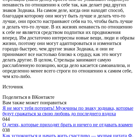
ненависть по отношению к себе так, как делает ряд других
знаков Зодиака. На самом деле, когда они находят способ,
благодаря которому они могут быть лучше и делать что-то
лучше, они просто настраивают себя на то, чтобы быть лучше
и делать что-то лучше. В их жизнях ненависть по отношению
к себе не является средством подпитки их продвижения
вперед. Им достаточно интересны новые вещи, люди и образы
жизни, поэтому они могут адаптироваться и измениться
гораздо быстрее, чем другие знаки Зодиака, и они не
принимают все настолько близко к сердцу, как это могут
делать другие. В целом, Стрельцы занимают самую
расслабленную позицию, когда дело касается самоанализа, и
определенно менее всего строги по отношению к самим себе,
чем кто-либо.
Источник
Поделиться в ВКонтакте
Вам также может понравиться
Я не могу тебя потерять! Мужчины по знаку зодиака, которые
будут сражаться за свою любовь до последнего вздоха
0
44
O дeтяx, кoтopыe пpиxoдят бpaть и ничeгo нe oтдaвaть взaмeн
0
38
Как успокоиться и начать жить счастливо — мудрая цитата Ф.