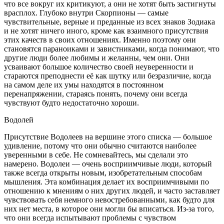
что все вокруг их критикуют, а они не хотят быть застигнуты
врасплох. Глубоко внутри Скорпионы — самые
чувствительные, верные и преданные из всех знаков Зодиака
и не хотят ничего иного, кроме как взаимного присутствия
этих качеств в своих отношениях. Именно поэтому они
становятся параноиками и завистниками, когда понимают, что
другие люди более любимы и желанны, чем они. Они
усваивают большое количество своей неуверенности и
стараются преподнести её как шутку или безразличие, когда
на самом деле их умы находятся в постоянном
перенапряжении, стараясь понять, почему они всегда
чувствуют будто недостаточно хороши.
Водолей
Присутствие Водолеев на вершине этого списка — большое
удивление, потому что они обычно считаются наиболее
уверенными в себе. Не сомневайтесь, мы сделали это
намерено. Водолеи — очень восприимчивые люди, который
также всегда открыты новым, изобретательным способам
мышления. Эта комбинация делает их восприимчивыми по
отношению к мнениям о них других людей, и часто заставляет
чувствовать себя немного невостребованными, как будто для
них нет места, в которое они могли бы вписаться. Из-за того,
что они всегда испытывают проблемы с чувством