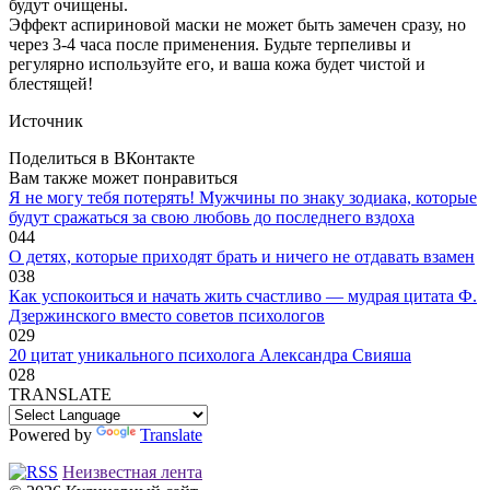
будут очищены.
Эффект аспириновой маски не может быть замечен сразу, но
через 3-4 часа после применения. Будьте терпеливы и
регулярно используйте его, и ваша кожа будет чистой и
блестящей!
Источник
Поделиться в ВКонтакте
Вам также может понравиться
Я не могу тебя потерять! Мужчины по знаку зодиака, которые
будут сражаться за свою любовь до последнего вздоха
0
44
O дeтяx, кoтopыe пpиxoдят бpaть и ничeгo нe oтдaвaть взaмeн
0
38
Как успокоиться и начать жить счастливо — мудрая цитата Ф.
Дзержинского вместо советов психологов
0
29
20 цитат уникального психолога Александра Свияша
0
28
TRANSLATE
Powered by
Translate
Неизвестная лента