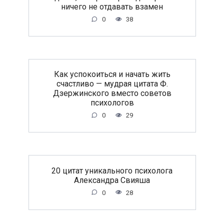
ничeгo нe oтдaвaть взaмeн
0
38
Как успокоиться и начать жить
счастливо — мудрая цитата Ф.
Дзержинского вместо советов
психологов
0
29
20 цитат уникального психолога
Александра Свияша
0
28