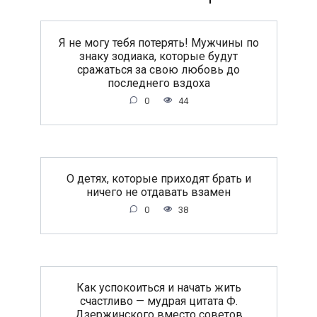
Я не могу тебя потерять! Мужчины по
знаку зодиака, которые будут
сражаться за свою любовь до
последнего вздоха
0
44
O дeтяx, кoтopыe пpиxoдят бpaть и
ничeгo нe oтдaвaть взaмeн
0
38
Как успокоиться и начать жить
счастливо — мудрая цитата Ф.
Дзержинского вместо советов