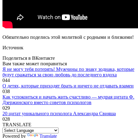
Обязательно поделись этой молитвой с родными и близкими!
Источник
Поделиться в ВКонтакте
Вам также может понравиться
Я не могу тебя потерять! Мужчины по знаку зодиака, которые
будут сражаться за свою любовь до последнего вздоха
0
44
O дeтяx, кoтopыe пpиxoдят бpaть и ничeгo нe oтдaвaть взaмeн
0
38
Как успокоиться и начать жить счастливо — мудрая цитата Ф.
Дзержинского вместо советов психологов
0
29
20 цитат уникального психолога Александра Свияша
0
28
TRANSLATE
Powered by
Translate