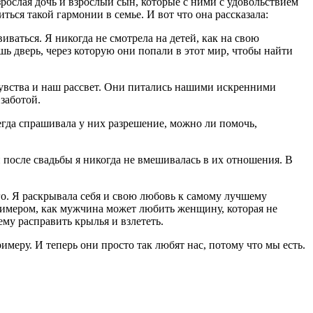
зрослая дочь и взрослый сын, которые с ними с удовольствием
ться такой гармонии в семье. И вот что она рассказала:
виваться. Я никогда не смотрела на детей, как на свою
шь дверь, через которую они попали в этот мир, чтобы найти
 чувства и наш рассвет. Они питались нашими искренними
заботой.
сегда спрашивала у них разрешение, можно ли помочь,
 после свадьбы я никогда не вмешивалась в их отношения. В
ого. Я раскрывала себя и свою любовь к самому лучшему
римером, как мужчина может любить женщину, которая не
му расправить крылья и взлететь.
еру. И теперь они просто так любят нас, потому что мы есть.