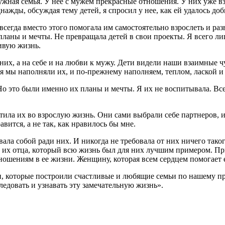
ружная семья. У нее с мужем прекрасные отношения. У них уже в
жды, обсуждая тему детей, я спросил у нее, как ей удалось доби
 всегда вместо этого помогала им самостоятельно взрослеть и раз
планы и мечты. Не превращала детей в свои проекты. Я всего ли
ивую жизнь.
а них, а на себе и на любви к мужу. Дети видели наши взаимные
я мы наполняли их, и по-прежнему наполняем, теплом, лаской и 
. Но это были именно их планы и мечты. Я их не воспитывала. В
тила их во взрослую жизнь. Они сами выбрали себе партнеров, и
авится, а не так, как нравилось бы мне.
вала собой ради них. И никогда не требовала от них ничего так
и их отца, который всю жизнь был для них лучшим примером. П
ошениям в ее жизни. Женщину, которая всем сердцем помогает е
 которые построили счастливые и любящие семьи по нашему прим
ледовать и узнавать эту замечательную жизнь».