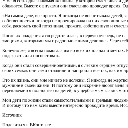
У меня есть одна знакомая женщина, у которой счастливая и д
общаются. Вместе с внуками они счастливо проводят время. Одна
«На самом деле, все просто. Я никогда не воспитывала детей, я
собственность и никогда не проецировала на них свои личные 
себя, раскрыть свой потенциал, прожить собственную и счастл
После их рождения я сосредоточилась, в первую очередь, не н
эмоциями, которыми мы с радостью с ними делились. Через себ
Конечно же, я всегда помогала им во всех их планах и мечтах
подсказать или посоветовать.
Когда они стали совершеннолетними, я с легким сердцем отпус
своих семьях они сами отладили и настроили все так, как им нр
Это их жизнь, они мне ничего не должны. Я никогда не жертво
мужчине в своей жизни. И поэтому они искренне любят меня 
переключается полностью на детей, в ущерб самым главным отн
Мои дети по жизни стали самостоятельными и зрелыми людьми,
И потому что нам всем вместе интересно проводить время. Исс
Источник
Поделиться в ВКонтакте