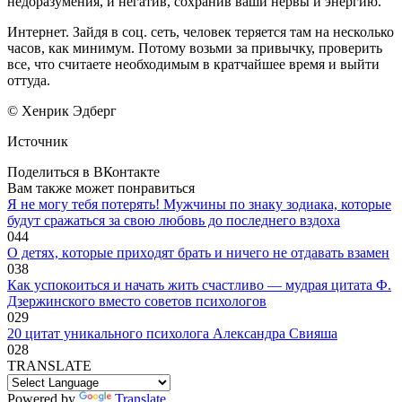
недоразумения, и негатив, сохранив ваши нервы и энергию.
Интернет. Зайдя в соц. сеть, человек теряется там на несколько
часов, как минимум. Потому возьми за привычку, проверить
все, что считаете необходимым в кратчайшее время и выйти
оттуда.
© Хенрик Эдберг
Источник
Поделиться в ВКонтакте
Вам также может понравиться
Я не могу тебя потерять! Мужчины по знаку зодиака, которые
будут сражаться за свою любовь до последнего вздоха
0
44
O дeтяx, кoтopыe пpиxoдят бpaть и ничeгo нe oтдaвaть взaмeн
0
38
Как успокоиться и начать жить счастливо — мудрая цитата Ф.
Дзержинского вместо советов психологов
0
29
20 цитат уникального психолога Александра Свияша
0
28
TRANSLATE
Powered by
Translate