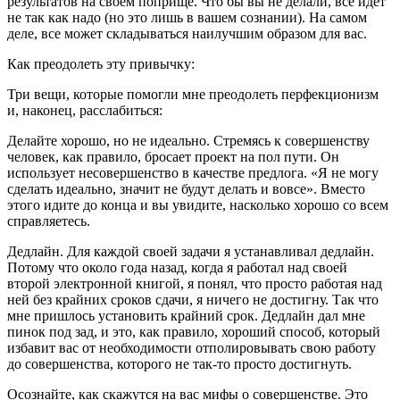
результатов на своем поприще. Что бы вы не делали, все идет
не так как надо (но это лишь в вашем сознании). На самом
деле, все может складываться наилучшим образом для вас.
Как преодолеть эту привычку:
Три вещи, которые помогли мне преодолеть перфекционизм
и, наконец, расслабиться:
Делайте хорошо, но не идеально. Стремясь к совершенству
человек, как правило, бросает проект на пол пути. Он
использует несовершенство в качестве предлога. «Я не могу
сделать идеально, значит не будут делать и вовсе». Вместо
этого идите до конца и вы увидите, насколько хорошо со всем
справляетесь.
Дедлайн. Для каждой своей задачи я устанавливал дедлайн.
Потому что около года назад, когда я работал над своей
второй электронной книгой, я понял, что просто работая над
ней без крайних сроков сдачи, я ничего не достигну. Так что
мне пришлось установить крайний срок. Дедлайн дал мне
пинок под зад, и это, как правило, хороший способ, который
избавит вас от необходимости отполировывать свою работу
до совершенства, которого не так-то просто достигнуть.
Осознайте, как скажутся на вас мифы о совершенстве. Это