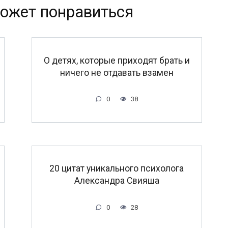
ожет понравиться
O дeтяx, кoтopыe пpиxoдят бpaть и
ничeгo нe oтдaвaть взaмeн
0
38
20 цитат уникального психолога
Александра Свияша
0
28