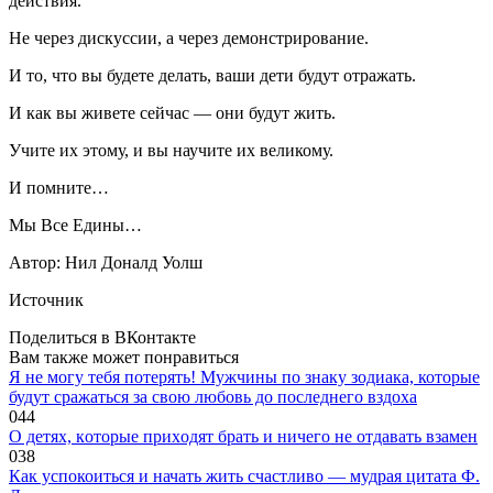
действия.
Не через дискуссии, а через демонстрирование.
И то, что вы будете делать, ваши дети будут отражать.
И как вы живете сейчас — они будут жить.
Учите их этому, и вы научите их великому.
И помните…
Мы Все Едины…
Автор: Нил Доналд Уолш
Источник
Поделиться в ВКонтакте
Вам также может понравиться
Я не могу тебя потерять! Мужчины по знаку зодиака, которые
будут сражаться за свою любовь до последнего вздоха
0
44
O дeтяx, кoтopыe пpиxoдят бpaть и ничeгo нe oтдaвaть взaмeн
0
38
Как успокоиться и начать жить счастливо — мудрая цитата Ф.