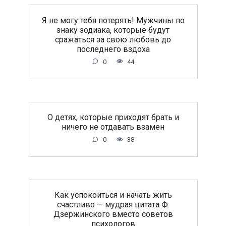
Я не могу тебя потерять! Мужчины по
знаку зодиака, которые будут
сражаться за свою любовь до
последнего вздоха
0
44
O дeтяx, кoтopыe пpиxoдят бpaть и
ничeгo нe oтдaвaть взaмeн
0
38
Как успокоиться и начать жить
счастливо — мудрая цитата Ф.
Дзержинского вместо советов
психологов