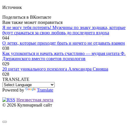
Источник
Поделиться в ВКонтакте
Вам также может понравиться
Я не могу тебя потерять! Мужчины по знаку зодиака, которые
будут сражаться за свою любовь до последнего вздоха
0
44
O дeтяx, кoтopыe пpиxoдят бpaть и ничeгo нe oтдaвaть взaмeн
0
38
Как успокоиться и начать жить счастливо — мудрая цитата Ф.
Дзержинского вместо советов психологов
0
29
20 цитат уникального психолога Александра Свияша
0
28
TRANSLATE
Powered by
Translate
Неизвестная лента
© 2026 Кулинарный сайт