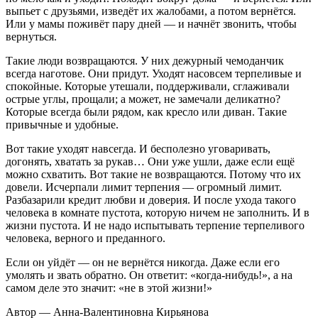
выпьет с друзьями, изведёт их жалобами, а потом вернётся.
Или у мамы поживёт пару дней — и начнёт звонить, чтобы
вернуться.
Такие люди возвращаются. У них дежурный чемоданчик
всегда наготове. Они придут. Уходят насовсем терпеливые и
спокойные. Которые утешали, поддерживали, сглаживали
острые углы, прощали; а может, не замечали деликатно?
Которые всегда были рядом, как кресло или диван. Такие
привычные и удобные.
Вот такие уходят навсегда. И бесполезно уговаривать,
догонять, хватать за рукав… Они уже ушли, даже если ещё
можно схватить. Вот такие не возвращаются. Потому что их
довели. Исчерпали лимит терпения — огромный лимит.
Разбазарили кредит любви и доверия. И после ухода такого
человека в комнате пустота, которую ничем не заполнить. И в
жизни пустота. И не надо испытывать терпение терпеливого
человека, верного и преданного.
Если он уйдёт — он не вернётся никогда. Даже если его
умолять и звать обратно. Он ответит: «когда-нибудь!», а на
самом деле это значит: «не в этой жизни!»
Автор — Анна-Валентиновна Кирьянова