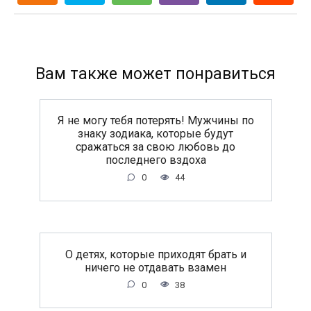
Вам также может понравиться
Я не могу тебя потерять! Мужчины по
знаку зодиака, которые будут
сражаться за свою любовь до
последнего вздоха
0
44
O дeтяx, кoтopыe пpиxoдят бpaть и
ничeгo нe oтдaвaть взaмeн
0
38