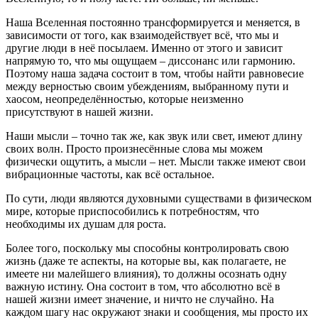
Наша Вселенная постоянно трансформируется и меняется, в
зависимости от того, как взаимодействует всё, что мы и
другие люди в неё посылаем. Именно от этого и зависит
напрямую то, что мы ощущаем – диссонанс или гармонию.
Поэтому наша задача состоит в том, чтобы найти равновесие
между верностью своим убеждениям, выбранному пути и
хаосом, неопределённостью, которые неизменно
присутствуют в нашей жизни.
Наши мысли – точно так же, как звук или свет, имеют длину
своих волн. Просто произнесённые слова мы можем
физически ощутить, а мысли – нет. Мысли также имеют свои
вибрационные частоты, как всё остальное.
По сути, люди являются духовными существами в физическом
мире, которые приспособились к потребностям, что
необходимы их душам для роста.
Более того, поскольку мы способны контролировать свою
жизнь (даже те аспекты, на которые вы, как полагаете, не
имеете ни малейшего влияния), то должны осознать одну
важную истину. Она состоит в том, что абсолютно всё в
нашей жизни имеет значение, и ничто не случайно. На
каждом шагу нас окружают знаки и сообщения, мы просто их