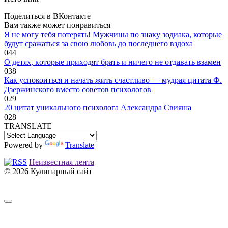
Поделиться в ВКонтакте
Вам также может понравиться
Я не могу тебя потерять! Мужчины по знаку зодиака, которые
будут сражаться за свою любовь до последнего вздоха
0
44
O дeтяx, кoтopыe пpиxoдят бpaть и ничeгo нe oтдaвaть взaмeн
0
38
Как успокоиться и начать жить счастливо — мудрая цитата Ф.
Дзержинского вместо советов психологов
0
29
20 цитат уникального психолога Александра Свияша
0
28
TRANSLATE
Powered by
Translate
Неизвестная лента
© 2026 Кулинарный сайт