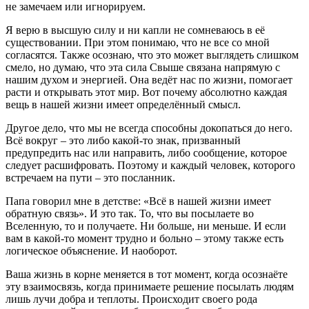
не замечаем или игнорируем.
Я верю в высшую силу и ни капли не сомневаюсь в её
существовании. При этом понимаю, что не все со мной
согласятся. Также осознаю, что это может выглядеть слишком
смело, но думаю, что эта сила Свыше связана напрямую с
нашим духом и энергией. Она ведёт нас по жизни, помогает
расти и открывать этот мир. Вот почему абсолютно каждая
вещь в нашей жизни имеет определённый смысл.
Другое дело, что мы не всегда способны докопаться до него.
Всё вокруг – это либо какой-то знак, призванный
предупредить нас или направить, либо сообщение, которое
следует расшифровать. Поэтому и каждый человек, которого
встречаем на пути – это посланник.
Папа говорил мне в детстве: «Всё в нашей жизни имеет
обратную связь». И это так. То, что вы посылаете во
Вселенную, то и получаете. Ни больше, ни меньше. И если
вам в какой-то момент трудно и больно – этому также есть
логическое объяснение. И наоборот.
Ваша жизнь в корне меняется в тот момент, когда осознаёте
эту взаимосвязь, когда принимаете решение посылать людям
лишь лучи добра и теплоты. Происходит своего рода