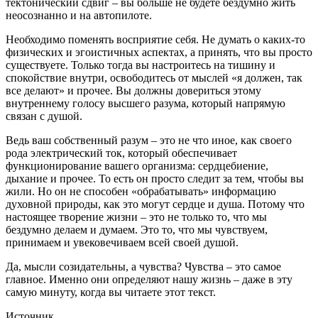
тектонический сдвиг – вы больше не будете бездумно жить
неосознанно и на автопилоте.
Необходимо поменять восприятие себя. Не думать о каких-то
физических и эгоистичных аспектах, а принять, что вы просто
существуете. Только тогда вы настроитесь на тишину и
спокойствие внутри, освободитесь от мыслей «я должен, так
все делают» и прочее. Вы должны довериться этому
внутреннему голосу высшего разума, который напрямую
связан с душой.
Ведь ваш собственный разум – это не что иное, как своего
рода электрический ток, который обеспечивает
функционирование вашего организма: сердцебиение,
дыхание и прочее. То есть он просто следит за тем, чтобы вы
жили. Но он не способен «обрабатывать» информацию
духовной природы, как это могут сердце и душа. Потому что
настоящее творение жизни – это не только то, что мы
бездумно делаем и думаем. Это то, что мы чувствуем,
принимаем и увековечиваем всей своей душой.
Да, мысли созидательны, а чувства? Чувства – это самое
главное. Именно они определяют нашу жизнь – даже в эту
самую минуту, когда вы читаете этот текст.
Источник