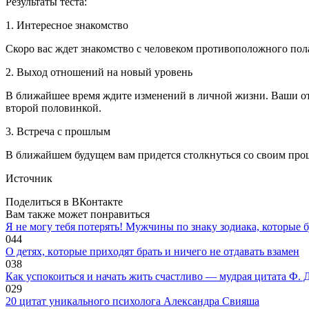
Результаты теста:
1. Интересное знакомство
Скоро вас ждет знакомство с человеком противоположного пола
2. Выход отношений на новый уровень
В ближайшее время ждите изменений в личной жизни. Ваши от
второй половинкой.
3. Встреча с прошлым
В ближайшем будущем вам придется столкнуться со своим прош
Источник
Поделиться в ВКонтакте
Вам также может понравиться
Я не могу тебя потерять! Мужчины по знаку зодиака, которые б
0
44
O дeтяx, кoтopыe пpиxoдят бpaть и ничeгo нe oтдaвaть взaмeн
0
38
Как успокоиться и начать жить счастливо — мудрая цитата Ф. 
0
29
20 цитат уникального психолога Александра Свияша