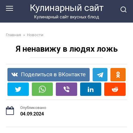
Перейти
Кулинарный сайт
к
контенту
Кулинарный сайт вкусных блюд
Главная
»
Новости
Я ненавижу в людях ложь
Поделиться в ВКонтакте
Опубликовано
04.09.2024