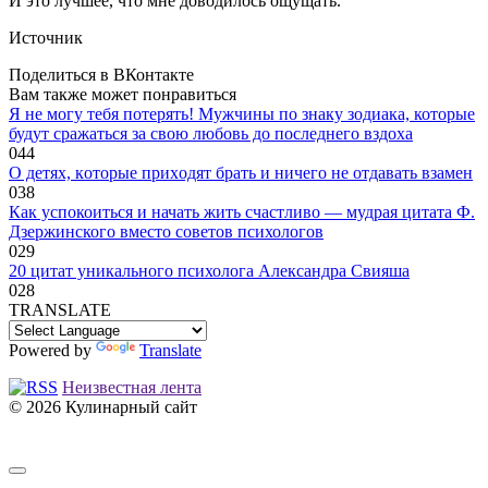
И это лучшее, что мне доводилось ощущать.
Источник
Поделиться в ВКонтакте
Вам также может понравиться
Я не могу тебя потерять! Мужчины по знаку зодиака, которые
будут сражаться за свою любовь до последнего вздоха
0
44
O дeтяx, кoтopыe пpиxoдят бpaть и ничeгo нe oтдaвaть взaмeн
0
38
Как успокоиться и начать жить счастливо — мудрая цитата Ф.
Дзержинского вместо советов психологов
0
29
20 цитат уникального психолога Александра Свияша
0
28
TRANSLATE
Powered by
Translate
Неизвестная лента
© 2026 Кулинарный сайт