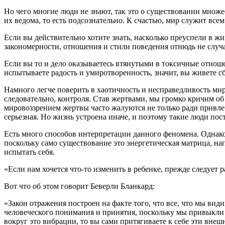
Но чего многие люди не знают, так это о существовании множ
их ведома, то есть подсознательно. К счастью, мир служит вс
Если вы действительно хотите знать, насколько преуспели в ж
закономерности, отношения и стили поведения отнюдь не случ
Если вы то и дело оказываетесь втянутыми в токсичные отноше
испытываете радость и умиротворенность, значит, вы живете 
Намного легче поверить в хаотичность и несправедливость мира,
следовательно, контроля. Став жертвами, мы громко кричим об
мировоззрением жертвы часто жалуются не только ради привлеч
серьезная. Но жизнь устроена иначе, и поэтому такие люди пос
Есть много способов интерпретации данного феномена. Однако
поскольку само существование это энергетическая матрица, на
испытать себя.
«Если нам хочется что-то изменить в ребенке, прежде следует 
Вот что об этом говорит Беверли Бланкард:
«Закон отражения построен на факте того, что все, что мы ви
человеческого понимания и принятия, поскольку мы привыкли 
вокруг это вибрации, то вы сами притягиваете к себе эти вне