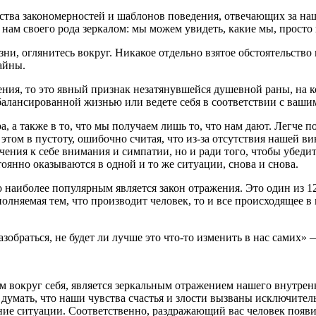
ества закономерностей и шаблонов поведения, отвечающих за наш
ем нам своего рода зеркалом: мы можем увидеть, какие мы, прос
изни, оглянитесь вокруг. Никакое отдельно взятое обстоятельст
айны.
ния, то это явный признак незатянувшейся душевной раны, на к
сбалансированной жизнью или ведете себя в соответствии с ваш
 а также в то, что мы получаем лишь то, что нам дают. Легче по
 этом в пустоту, ошибочно считая, что из-за отсутствия нашей 
ения к себе внимания и симпатии, но и ради того, чтобы убедит
тоянно оказываются в одной и то же ситуации, снова и снова.
 наиболее популярным является закон отражения. Это один из 12
полняемая тем, что производит человек, то и все происходящее 
разобраться, не будет ли лучше это что-то изменить в нас самих
дим вокруг себя, является зеркальным отражением нашего внутре
думать, что наши чувства счастья и злости вызваны исключител
шние ситуации. Соответственно, раздражающий вас человек появи