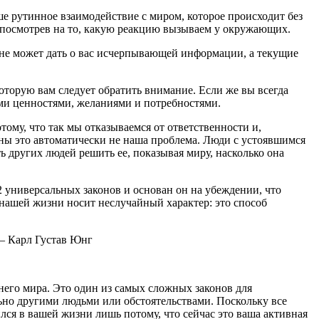
е рутинное взаимодействие с миром, которое происходит без
то посмотрев на то, какую реакцию вызываем у окружающих.
во не может дать о вас исчерпывающей информации, а текущие
оторую вам следует обратить внимание. Если же вы всегда
ими ценностями, желаниями и потребностями.
тому, что так мы отказываемся от ответственности и,
вины это автоматически не наша проблема. Люди с устоявшимся
ь других людей решить ее, показывая миру, насколько она
 универсальных законов и основан он на убеждении, что
в нашей жизни носит неслучайный характер: это способ
» — Карл Густав Юнг
ннего мира. Это один из самых сложных законов для
ьно другими людьми или обстоятельствами. Поскольку все
лся в вашей жизни лишь потому, что сейчас это ваша активная