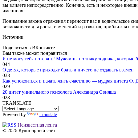
вы влияете непосредственно. Конечно, есть и некоторые внешн
именно вы.
Понимание закона отражения переносит вас в водительское сид
возможности для роста, изменений и развития, приближая вас к
Источник
Поделиться в ВКонтакте
Вам также может понравиться
Я не могу тебя потерять! Мужчины по знаку зодиака, которые б
0
44
O дeтяx, кoтopыe пpиxoдят бpaть и ничeгo нe oтдaвaть взaмeн
0
38
Как успокоиться и начать жить счастливо — мудрая цитата Ф. 
0
29
20 цитат уникального психолога Александра Свияша
0
28
TRANSLATE
Powered by
Translate
Неизвестная лента
© 2026 Кулинарный сайт