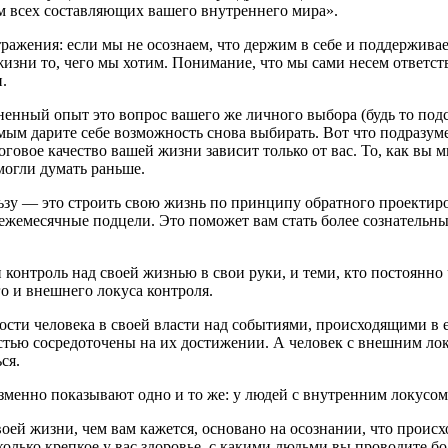
ем всех составляющих вашего внутреннего мира».
тражения: если мы не осознаем, что держим в себе и поддержива
 жизни то, чего мы хотим. Понимание, что мы сами несем ответс
.
ненный опыт это вопрос вашего же личного выбора (будь то подс
ым дарите себе возможность снова выбирать. Вот что подразумев
тоговое качество вашей жизни зависит только от вас. То, как вы 
могли думать раньше.
зу — это строить свою жизнь по принципу обратного проектирова
ежемесячные подцели. Это поможет вам стать более сознательным
 контроль над своей жизнью в свои руки, и теми, кто постоянно
о и внешнего локуса контроля.
сти человека в своей власти над событиями, происходящими в е
стью сосредоточены на их достижении. А человек с внешним лок
ся.
изменно показывают одно и то же: у людей с внутренним локусо
ей жизни, чем вам кажется, основано на осознании, что происхо
олько крепкое у вас здоровье, с какими людьми вы проводите бол