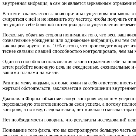
внутренняя вибрация, а сам он является зеркальным отражени
В этом и заключается главная причина существования закона о
смириться с ней и не изменить эту частоту, чтобы получить от
несущий в себе большой потенциал для осуществления перемен
Поскольку обратная сторона понимания того, что весь ваш жиз
сознательные убеждения или одинаковые вибрации), вы тем сам
как вы реагируете, и на 10% из того, что происходит вокруг: и
теснее связаны с вашей способностью контролировать, чем вы 
Один из способов использования закона отражения себе на поль
затем разбейте конечную цель на ежедневные, еженедельные и 
вашими планами на жизнь.
Разница межу людьми, которые взяли на себя ответственность и
жертвой обстоятельств, заключается в соотношении внутреннег
Джиллиан Форнье объясняет локус контроля «уровнем уверенно
персональную ответственность за свои успехи, а потому полно
контроля, а потому, следовательно, нет никакого смысла старать
Нет необходимости говорить, что результаты исследований не
Понимание того факта, что вы контролируете большую часть сво
людьми, как хорошо продвигаетесь по карьерной лестнице, наск