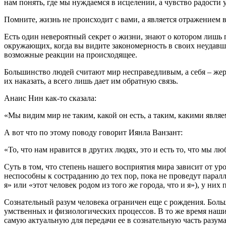
нам понять, где мы нуждаемся в исцелении, а чувство радости у
Помните, жизнь не происходит с вами, а является отражением в
Есть один невероятный секрет о жизни, знают о котором лишь 
окружающих, когда вы видите закономерность в своих неудавши
возможные реакции на происходящее.
Большинство людей считают мир несправедливым, а себя – жер
их наказать, а всего лишь дает им обратную связь.
Анаис Нин как-то сказала:
«Мы видим мир не таким, какой он есть, а таким, какими являе
А вот что по этому поводу говорит Иянла Ванзант:
«То, что нам нравится в других людях, это и есть то, что мы лю
Суть в том, что степень нашего восприятия мира зависит от у
неспособны к состраданию до тех пор, пока не проведут паралл
я» или «этот человек родом из того же города, что и я»), у ни
Сознательный разум человека ограничен еще с рождения. Боль
умственных и физиологических процессов. В то же время наши
самую актуальную для передачи ее в сознательную часть разум