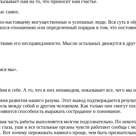
казывает нам на то, что приносит нам счастье.
ас самих.
по-настоящему могущественные и успешные люди. Вся суть в обр
хся отношениях или определенный порядок в том, что постоянно
твами его несправедливости. Мысли остальных движутся в друг
мся мы».
бим в себе. А то, что в них ненавидим, показывает все, чего мы н
ровня развития нашего разума. Этот вывод подтверждается резул
ель между собой и другим человеком. Как только они смогут пост
х появится способность выражать сострадание и понимание.
шая часть работы выполняется мозгом подсознательно. По неко
 глаза, уши и все остальные органы чувств работают сообща с
а. Вот почему переживать намного проще, чем быть признательн