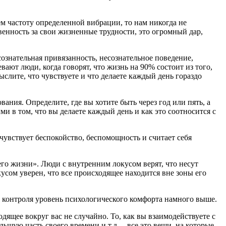
ем частоту определенной вибрации, то нам никогда не
твенность за свои жизненные трудности, это огромный дар,
ознательная привязанность, несознательное поведение,
ают люди, когда говорят, что жизнь на 90% состоит из того,
мыслите, что чувствуете и что делаете каждый день гораздо
ния. Определите, где вы хотите быть через год или пять, а
и в том, что вы делаете каждый день и как это соотносится с
 чувствует беспокойство, беспомощность и считает себя
го жизни». Люди с внутренним локусом верят, что несут
усом уверен, что все происходящее находится вне зоны его
м контроля уровень психологического комфорта намного выше.
дящее вокруг вас не случайно. То, как вы взаимодействуете с
ьшую часть своего времени и т.д. – все это вещи, на которые