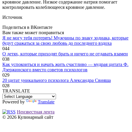
кровяное давление. Низкое содержание натрия помогает
контролировать колеблющееся кровяное давление.
Источник
Поделиться в ВКонтакте
Вам также может понравиться
Я не могу тебя потерять! Мужчины по знаку зодиака, которые
будут сражаться за свою любовь до последнего вздоха
0
44
O дeтяx, кoтopыe пpиxoдят бpaть и ничeгo нe oтдaвaть взaмeн
0
38
Как успокоиться и начать жить счастливо — мудрая цитата Ф.
Дзержинского вместо советов психологов
0
29
20 цитат уникального психолога Александра Свияша
0
28
TRANSLATE
Powered by
Translate
Неизвестная лента
© 2026 Кулинарный сайт