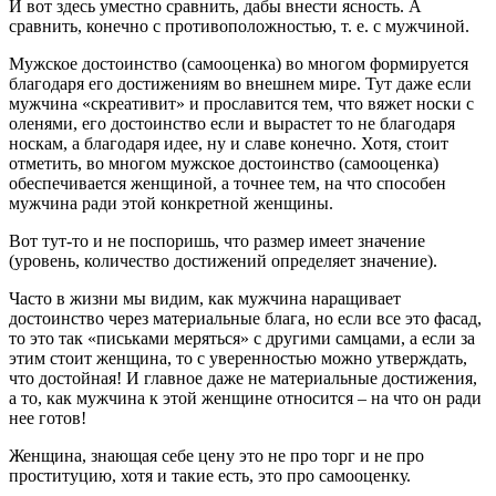
И вот здесь уместно сравнить, дабы внести ясность. А
сравнить, конечно с противоположностью, т. е. с мужчиной.
Мужское достоинство (самооценка) во многом формируется
благодаря его достижениям во внешнем мире. Тут даже если
мужчина «скреативит» и прославится тем, что вяжет носки с
оленями, его достоинство если и вырастет то не благодаря
носкам, а благодаря идее, ну и славе конечно. Хотя, стоит
отметить, во многом мужское достоинство (самооценка)
обеспечивается женщиной, а точнее тем, на что способен
мужчина ради этой конкретной женщины.
Вот тут-то и не поспоришь, что размер имеет значение
(уровень, количество достижений определяет значение).
Часто в жизни мы видим, как мужчина наращивает
достоинство через материальные блага, но если все это фасад,
то это так «письками меряться» с другими самцами, а если за
этим стоит женщина, то с уверенностью можно утверждать,
что достойная! И главное даже не материальные достижения,
а то, как мужчина к этой женщине относится – на что он ради
нее готов!
Женщина, знающая себе цену это не про торг и не про
проституцию, хотя и такие есть, это про самооценку.