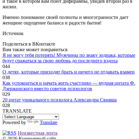
и такое в котором вам поют дифирамбы, увидев второй раз в
жизни.
Именно понимание своей полноты и многогранности дает
женщине ощущение баланса и радости бытия!
Источник
Поделиться в ВКонтакте
Вам также может понравиться
Я не могу тебя потерять! Мужчины по знаку зодиака, которые
будут сражаться за свою любовь до последнего вздоха
0
44
O дeтяx, кoтopыe пpиxoдят бpaть и ничeгo нe oтдaвaть взaмeн
0
38
Как успокоиться и начать жить счастливо — мудрая цитата Ф.
Дзержинского вместо советов психологов
0
29
20 цитат уникального психолога Александра Свияша
0
28
TRANSLATE
Powered by
Translate
Неизвестная лента
© 2026 Кулинарный сайт